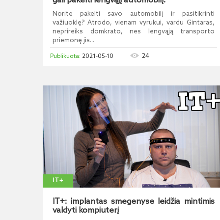
gali pakelti lengvąjį automobilį.
Norite pakelti savo automobilį ir pasitikrinti
važiuoklę? Atrodo, vienam vyrukui, vardu Gintaras,
neprireiks domkrato, nes lengvąją transporto
priemonę jis...
24
2021-05-10
IT+
IT+: implantas smegenyse leidžia mintimis
valdyti kompiuterį