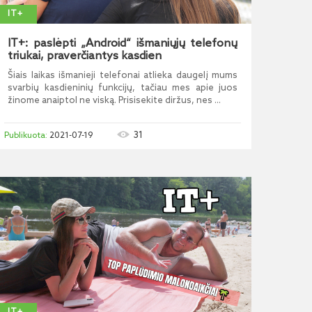
IT+
IT+: paslėpti „Android“ išmaniųjų telefonų
triukai, praverčiantys kasdien
Šiais laikas išmanieji telefonai atlieka daugelį mums
svarbių kasdieninių funkcijų, tačiau mes apie juos
žinome anaiptol ne viską. Prisisekite diržus, nes ...
31
2021-07-19