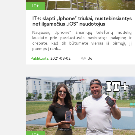
IT+
IT+: slapti „Iphone“ triukai, nustebinsiantys
net ilgamečius „iOS“ naudotojus
Naujausių „Iphone“ išmaniųjų telefonų modelių
laukiate prie parduotuvės pasistatęs palapinę ir
drebate, kad tik būtumėte vienas iš pirmųjų jį
paėmęs į rank...
36
2021-08-02