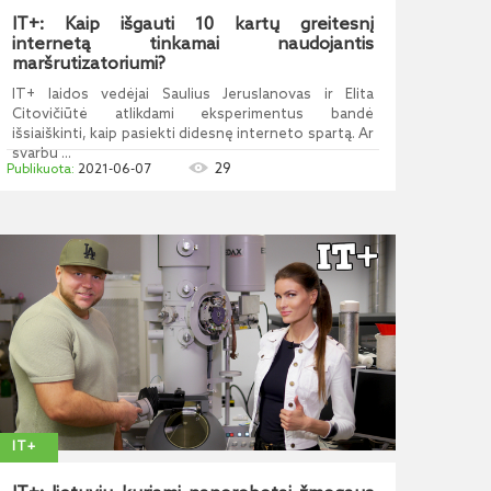
IT+: Kaip išgauti 10 kartų greitesnį
internetą tinkamai naudojantis
maršrutizatoriumi?
IT+ laidos vedėjai Saulius Jeruslanovas ir Elita
Citovičiūtė atlikdami eksperimentus bandė
išsiaiškinti, kaip pasiekti didesnę interneto spartą. Ar
svarbu ...
29
2021-06-07
IT+