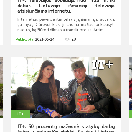
IT+: Televizijos evoliucija nuo 1925 m. iki
dabar. Lietuvoje išmanioji televizija
atsisiunčiama internetu.
Internetas, paverčiantis televiziją išmaniąja, suteikia
galimybę žiūrovui kiek įmanoma mažiau priklausyti
nuo to, ką žiūrėti diktuoja transliuotojas. Artim...
28
2021-05-24
IT+
IT+: 50 procentų mažesnė statybų darbų