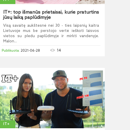
IT+
IT+: top išmanūs prietaisai, kurie praturtins
jūsų laiką paplūdimyje
Visą savaitę aukštesnė nei 30 - ties laipsnių kaitra
Lietuvoje mus be perstojo vertė ieškoti laisvos
vietos su pledu paplūdimyje ir mirkti vandenyje.
Malon...
14
2021-06-28
IT+