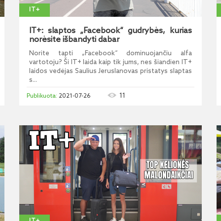
IT+
IT+: slaptos „Facebook“ gudrybės, kurias
norėsite išbandyti dabar
Norite tapti „Facebook“ dominuojančiu alfa
vartotoju? Ši IT+ laida kaip tik jums, nes šiandien IT+
laidos vedėjas Saulius Jeruslanovas pristatys slaptas
s...
11
2021-07-26