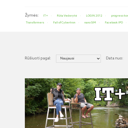
Žymės:
IT+
Rūta Vederytė
LOGIN 2012
progreso ko
Transformers
Fall of Cybertron
nano SIM
Facebook IPO
Rūšiuoti pagal:
Data nuo: