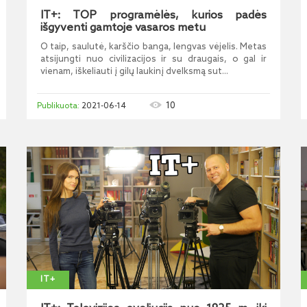
IT+: TOP programėlės, kurios padės
išgyventi gamtoje vasaros metu
O taip, saulutė, karščio banga, lengvas vėjelis. Metas
atsijungti nuo civilizacijos ir su draugais, o gal ir
vienam, iškeliauti į gilų laukinį dvelksmą sut...
10
2021-06-14
IT+