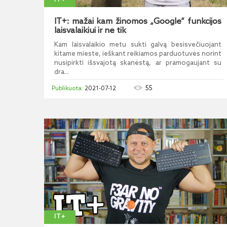
IT+
IT+: mažai kam žinomos „Google“ funkcijos
laisvalaikiui ir ne tik
Kam laisvalaikio metu sukti galvą besisvečiuojant
kitame mieste, ieškant reikiamos parduotuvės norint
nusipirkti išsvajotą skanėstą, ar pramogaujant su
dra...
55
2021-07-12
IT+