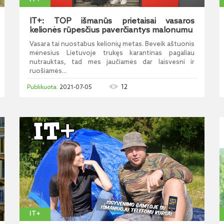
IT+
IT+: TOP išmanūs prietaisai vasaros
kelionės rūpesčius paverčiantys malonumu
Vasara tai nuostabus kelionių metas. Beveik aštuonis
mėnesius Lietuvoje trukęs karantinas pagaliau
nutrauktas, tad mes jaučiamės dar laisvesni ir
ruošiamės...
12
2021-07-05
IT+