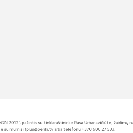
OGIN 2012“, pažintis su tinklaraštininke Rasa Urbanavičiūte, žaidimų ru
kite su mumis itplus@penki.tv arba telefonu +370 600 27 533.