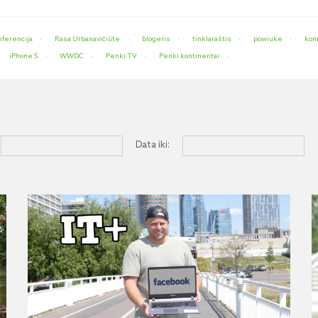
nferencija
Rasa Urbanavičiūtė
blogeris
tinklaraštis
powiuke
kom
iPhone 5
WWDC
Penki TV
Penki kontinentai
Data iki: