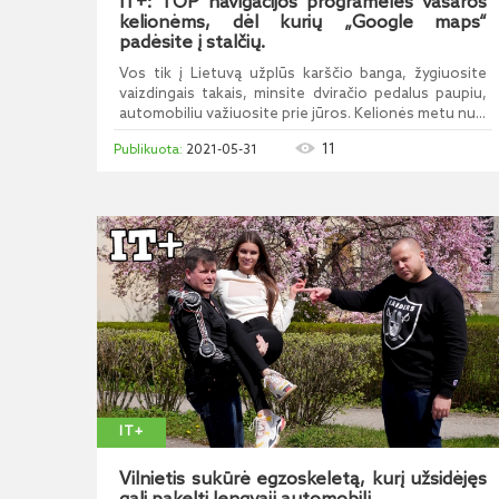
IT+: TOP navigacijos programėlės vasaros
kelionėms, dėl kurių „Google maps“
padėsite į stalčių.
Vos tik į Lietuvą užplūs karščio banga, žygiuosite
vaizdingais takais, minsite dviračio pedalus paupiu,
automobiliu važiuosite prie jūros. Kelionės metu nu...
11
2021-05-31
IT+
Vilnietis sukūrė egzoskeletą, kurį užsidėjęs