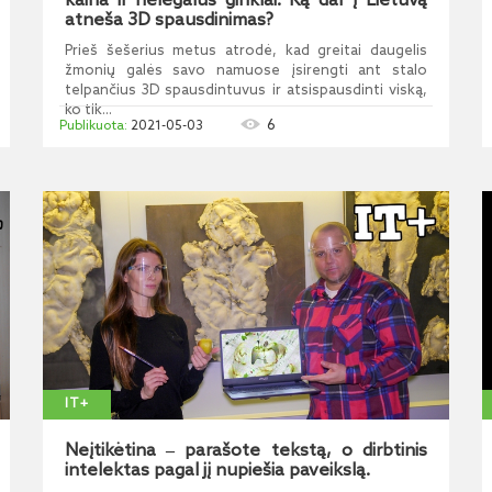
kaina ir nelegalūs ginklai. Ką dar į Lietuvą
atneša 3D spausdinimas?
Prieš šešerius metus atrodė, kad greitai daugelis
žmonių galės savo namuose įsirengti ant stalo
telpančius 3D spausdintuvus ir atsispausdinti viską,
ko tik...
6
2021-05-03
IT+
Neįtikėtina ‒ parašote tekstą, o dirbtinis
intelektas pagal jį nupiešia paveikslą.