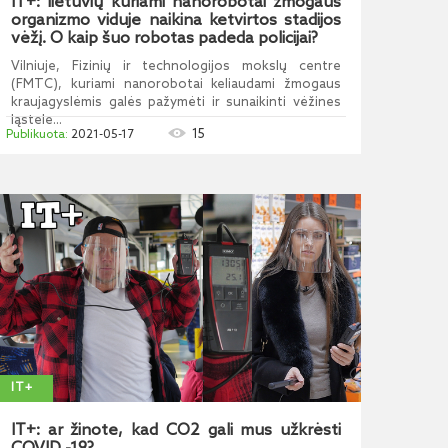
IT+: lietuvių kuriami nanorobotai žmogaus
organizmo viduje naikina ketvirtos stadijos
vėžį. O kaip šuo robotas padeda policijai?
Vilniuje, Fizinių ir technologijos mokslų centre
(FMTC), kuriami nanorobotai keliaudami žmogaus
kraujagyslėmis galės pažymėti ir sunaikinti vėžines
ląstele...
15
2021-05-17
IT+
IT+: ar žinote, kad CO2 gali mus užkrėsti