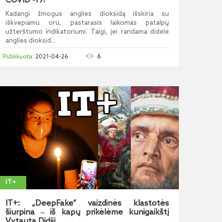
COVID -19?
Kadangi žmogus anglies dioksidą išskiria su
iškvepiamu oru, pastarasis laikomas patalpų
užterštumo indikatoriumi. Taigi, jei randama didelė
anglies dioksid...
6
2021-04-26
IT+
IT+: „DeepFake“ vaizdinės klastotės
šiurpina ‒ iš kapų prikėlėme kunigaikštį
Vytautą Didįjį