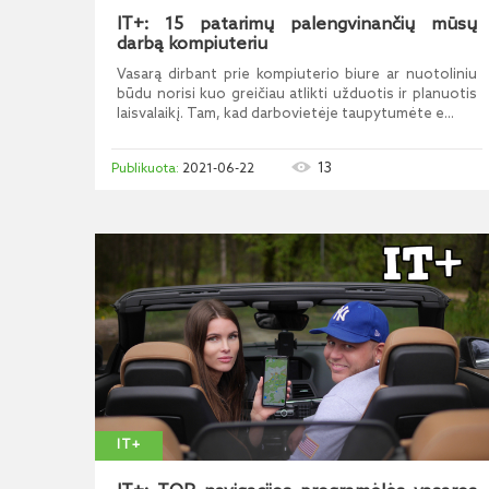
IT+: 15 patarimų palengvinančių mūsų
darbą kompiuteriu
Vasarą dirbant prie kompiuterio biure ar nuotoliniu
būdu norisi kuo greičiau atlikti užduotis ir planuotis
laisvalaikį. Tam, kad darbovietėje taupytumėte e...
13
2021-06-22
IT+