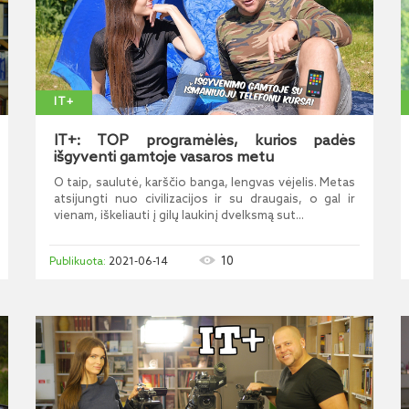
IT+
IT+: TOP programėlės, kurios padės
išgyventi gamtoje vasaros metu
O taip, saulutė, karščio banga, lengvas vėjelis. Metas
atsijungti nuo civilizacijos ir su draugais, o gal ir
vienam, iškeliauti į gilų laukinį dvelksmą sut...
10
2021-06-14