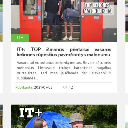
IT+
IT+: TOP išmanūs prietaisai vasaros
kelionės rūpesčius paverčiantys malonumu
Vasara tai nuostabus kelionių metas. Beveik aštuonis
mėnesius Lietuvoje trukęs karantinas pagaliau
nutrauktas, tad mes jaučiamės dar laisvesni ir
ruošiamės...
12
2021-07-05