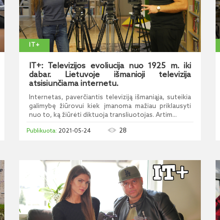
IT+
IT+: Televizijos evoliucija nuo 1925 m. iki
dabar. Lietuvoje išmanioji televizija
atsisiunčiama internetu.
Internetas, paverčiantis televiziją išmaniąja, suteikia
galimybę žiūrovui kiek įmanoma mažiau priklausyti
nuo to, ką žiūrėti diktuoja transliuotojas. Artim...
28
2021-05-24