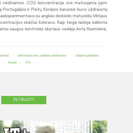
žnai vėdinamos. CO2 koncentracija ore matuojama ppm
 Portugalijos ir Pietų Korėjos baruose buvo uždrausta
tė paeksperimentavo su anglies dioksido matuokliu Vilniaus
racijos skaičiai šokiravo. Kaip teigė laidoje kalbinta
atos saugos kontrolės skyriaus vedėja Asta Razmienė,
idiniai
užkrėstas oras. patalpų vėdinimas
uždaros patalpos
Penki
IT+