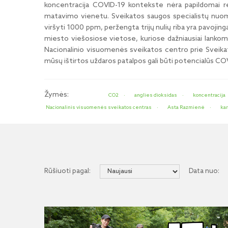
koncentracija COVID-19 kontekste nėra papildomai r
matavimo vienetu. Sveikatos saugos specialistų nuomo
viršyti 1000 ppm, peržengta trijų nulių riba yra pavojing
miesto viešosiose vietose, kuriose dažniausiai lankom
Nacionalinio visuomenės sveikatos centro prie Sveik
mūsų ištirtos uždaros patalpos gali būti potencialūs COVI
Žymės:
CO2
anglies dioksidas
koncentracija
Nacionalinis visuomenės sveikatos centras
Asta Razmienė
kar
Rūšiuoti pagal:
Data nuo: