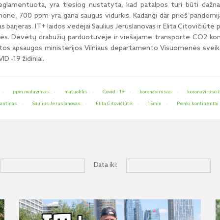
eglamentuota, yra tiesiog nustatyta, kad patalpos turi būti da
ne, 700 ppm yra gana saugus vidurkis. Kadangi dar prieš pandemiją
as barjeras. IT+ laidos vedėjai Saulius Jeruslanovas ir Elita Citovičiū
ės. Dėvėtų drabužių parduotuvėje ir viešajame transporte CO2 koncent
atos apsaugos ministerijos Vilniaus departamento Visuomenės sveik
D -19 židiniai.
ppm matavimas
matuoklis
Covid - 19
koronavirusas
koronaviruso ž
antinas
Saulius Jeruslanovas
Elita Citovičiūtė
15min
Penki kontinentai
Data iki: