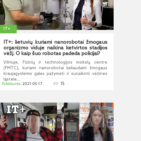
IT+
IT+: lietuvių kuriami nanorobotai žmogaus
organizmo viduje naikina ketvirtos stadijos
vėžį. O kaip šuo robotas padeda policijai?
Vilniuje, Fizinių ir technologijos mokslų centre
(FMTC), kuriami nanorobotai keliaudami žmogaus
kraujagyslėmis galės pažymėti ir sunaikinti vėžines
ląstele...
15
2021-05-17