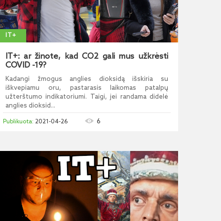
IT+
IT+: ar žinote, kad CO2 gali mus užkrėsti
COVID -19?
Kadangi žmogus anglies dioksidą išskiria su
iškvepiamu oru, pastarasis laikomas patalpų
užterštumo indikatoriumi. Taigi, jei randama didelė
anglies dioksid...
6
2021-04-26