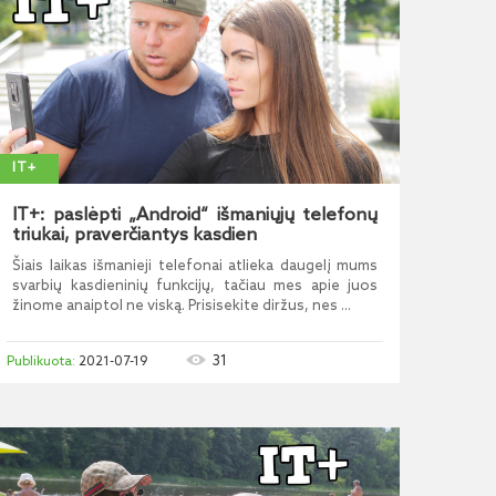
IT+
IT+: paslėpti „Android“ išmaniųjų telefonų
triukai, praverčiantys kasdien
Šiais laikas išmanieji telefonai atlieka daugelį mums
svarbių kasdieninių funkcijų, tačiau mes apie juos
žinome anaiptol ne viską. Prisisekite diržus, nes ...
31
2021-07-19