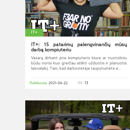
IT+
IT+: 15 patarimų palengvinančių mūsų
darbą kompiuteriu
Vasarą dirbant prie kompiuterio biure ar nuotoliniu
būdu norisi kuo greičiau atlikti užduotis ir planuotis
laisvalaikį. Tam, kad darbovietėje taupytumėte e...
13
2021-06-22