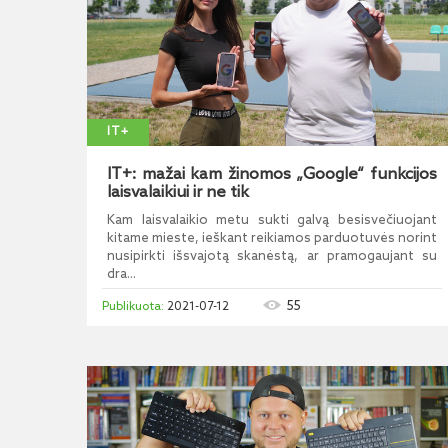
IT+
IT+: mažai kam žinomos „Google“ funkcijos
laisvalaikiui ir ne tik
Kam laisvalaikio metu sukti galvą besisvečiuojant
kitame mieste, ieškant reikiamos parduotuvės norint
nusipirkti išsvajotą skanėstą, ar pramogaujant su
dra...
55
2021-07-12