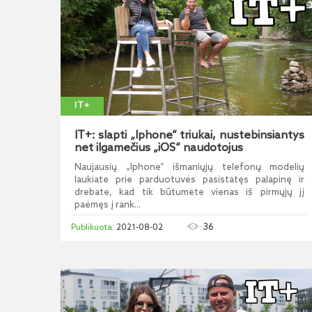
IT+
IT+: slapti „Iphone“ triukai, nustebinsiantys
net ilgamečius „iOS“ naudotojus
Naujausių „Iphone“ išmaniųjų telefonų modelių
laukiate prie parduotuvės pasistatęs palapinę ir
drebate, kad tik būtumėte vienas iš pirmųjų jį
paėmęs į rank...
36
2021-08-02