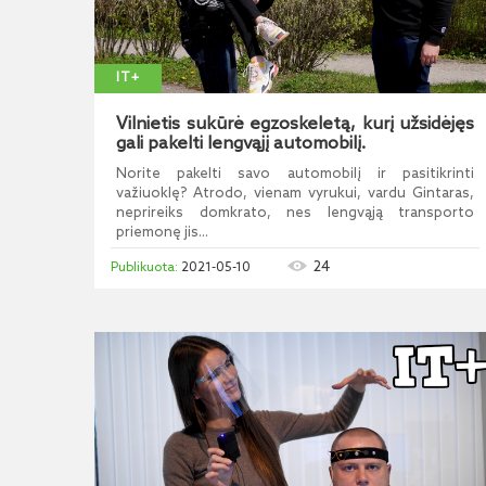
IT+
Vilnietis sukūrė egzoskeletą, kurį užsidėjęs
gali pakelti lengvąjį automobilį.
Norite pakelti savo automobilį ir pasitikrinti
važiuoklę? Atrodo, vienam vyrukui, vardu Gintaras,
neprireiks domkrato, nes lengvąją transporto
priemonę jis...
24
2021-05-10