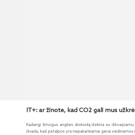
IT+: ar žinote, kad CO2 gali mus užkrė
Kadangi žmogus anglies dioksidą išskiria su iškvepiamu
išvada, kad patalpos yra nepakankamai gerai vėdinamos ir j