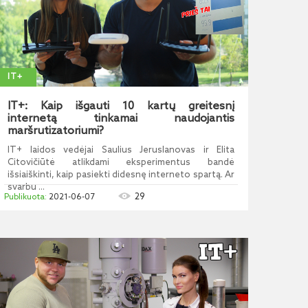
IT+
IT+: Kaip išgauti 10 kartų greitesnį
internetą tinkamai naudojantis
maršrutizatoriumi?
IT+ laidos vedėjai Saulius Jeruslanovas ir Elita
Citovičiūtė atlikdami eksperimentus bandė
išsiaiškinti, kaip pasiekti didesnę interneto spartą. Ar
svarbu ...
29
2021-06-07