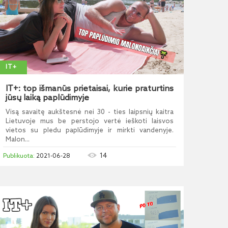
IT+
IT+: top išmanūs prietaisai, kurie praturtins
jūsų laiką paplūdimyje
Visą savaitę aukštesnė nei 30 - ties laipsnių kaitra
Lietuvoje mus be perstojo vertė ieškoti laisvos
vietos su pledu paplūdimyje ir mirkti vandenyje.
Malon...
14
2021-06-28