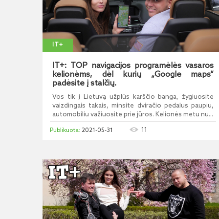
IT+
IT+: TOP navigacijos programėlės vasaros
kelionėms, dėl kurių „Google maps“
padėsite į stalčių.
Vos tik į Lietuvą užplūs karščio banga, žygiuosite
vaizdingais takais, minsite dviračio pedalus paupiu,
automobiliu važiuosite prie jūros. Kelionės metu nu...
11
2021-05-31