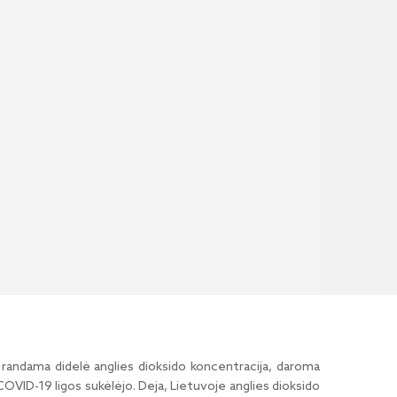
i randama didelė anglies dioksido koncentracija, daroma
r COVID-19 ligos sukėlėjo. Deja, Lietuvoje anglies dioksido