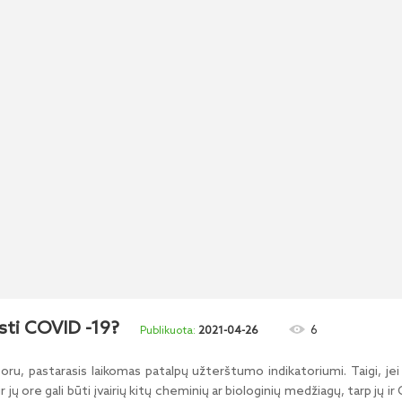
sti COVID -19?
6
2021-04-26
 oru, pastarasis laikomas patalpų užterštumo indikatoriumi. Taigi, je
ų ore gali būti įvairių kitų cheminių ar biologinių medžiagų, tarp jų i