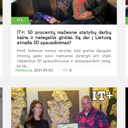
IT+
IT+: 50 procentų mažesnė statybų darbų
kaina ir nelegalūs ginklai. Ką dar į Lietuvą
atneša 3D spausdinimas?
Prieš šešerius metus atrodė, kad greitai daugelis
žmonių galės savo namuose įsirengti ant stalo
telpančius 3D spausdintuvus ir atsispausdinti viską,
ko tik...
6
2021-05-03