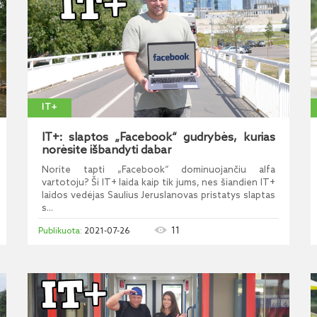
IT+
IT+: slaptos „Facebook“ gudrybės, kurias
norėsite išbandyti dabar
Norite tapti „Facebook“ dominuojančiu alfa
vartotoju? Ši IT+ laida kaip tik jums, nes šiandien IT+
laidos vedėjas Saulius Jeruslanovas pristatys slaptas
s...
11
2021-07-26