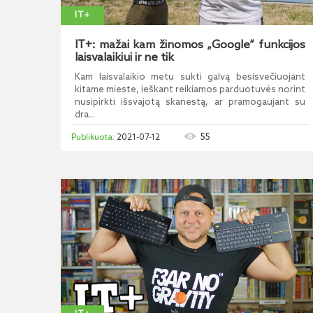
IT+
IT+: mažai kam žinomos „Google“ funkcijos
laisvalaikiui ir ne tik
Kam laisvalaikio metu sukti galvą besisvečiuojant
kitame mieste, ieškant reikiamos parduotuvės norint
nusipirkti išsvajotą skanėstą, ar pramogaujant su
dra...
55
2021-07-12