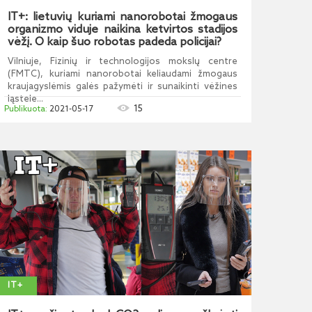
IT+: lietuvių kuriami nanorobotai žmogaus
organizmo viduje naikina ketvirtos stadijos
vėžį. O kaip šuo robotas padeda policijai?
Vilniuje, Fizinių ir technologijos mokslų centre
(FMTC), kuriami nanorobotai keliaudami žmogaus
kraujagyslėmis galės pažymėti ir sunaikinti vėžines
ląstele...
15
2021-05-17
IT+