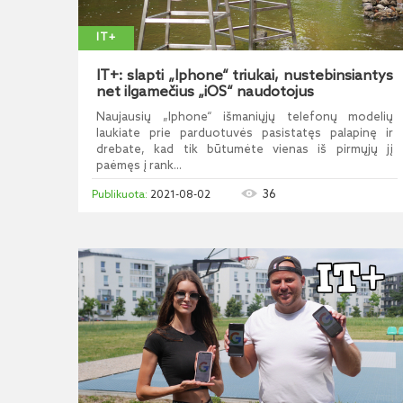
IT+
IT+: slapti „Iphone“ triukai, nustebinsiantys
net ilgamečius „iOS“ naudotojus
Naujausių „Iphone“ išmaniųjų telefonų modelių
laukiate prie parduotuvės pasistatęs palapinę ir
drebate, kad tik būtumėte vienas iš pirmųjų jį
paėmęs į rank...
36
2021-08-02