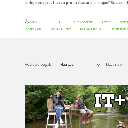
laidoje pristatyti savo produktus ar paslaugas? Susisie
Žymės:
IT+
Rūta Vederytė
Loveit
sociali
Andry Birds
David Beckham
žaidimų rubrika
kompiuterinia
Rūšiuoti pagal:
Data nuo: