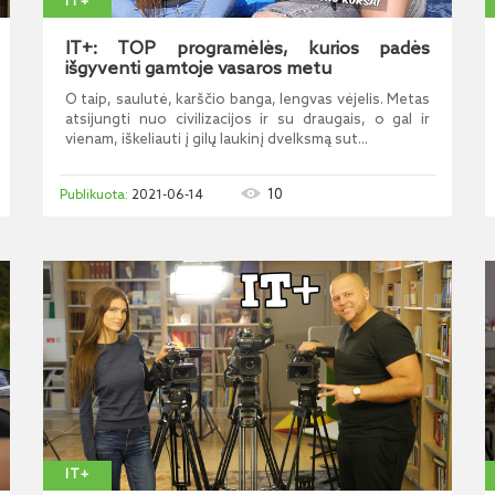
IT+
IT+: TOP programėlės, kurios padės
išgyventi gamtoje vasaros metu
O taip, saulutė, karščio banga, lengvas vėjelis. Metas
atsijungti nuo civilizacijos ir su draugais, o gal ir
vienam, iškeliauti į gilų laukinį dvelksmą sut...
10
2021-06-14
IT+