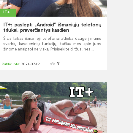
IT+
IT+: paslėpti „Android“ išmaniųjų telefonų
triukai, praverčiantys kasdien
Šiais laikas išmanieji telefonai atlieka daugelį mums
svarbių kasdieninių funkcijų, tačiau mes apie juos
žinome anaiptol ne viską. Prisisekite diržus, nes ...
31
2021-07-19