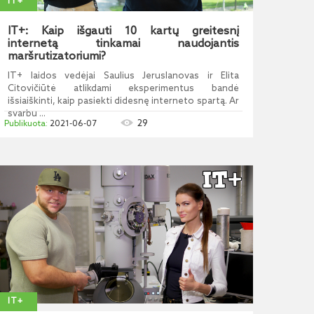
IT+
IT+: Kaip išgauti 10 kartų greitesnį
internetą tinkamai naudojantis
maršrutizatoriumi?
IT+ laidos vedėjai Saulius Jeruslanovas ir Elita
Citovičiūtė atlikdami eksperimentus bandė
išsiaiškinti, kaip pasiekti didesnę interneto spartą. Ar
svarbu ...
29
2021-06-07
IT+