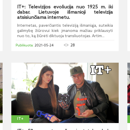
IT+: Televizijos evoliucija nuo 1925 m. iki
dabar. Lietuvoje išmanioji televizija
atsisiunčiama internetu.
Internetas, paverčiantis televiziją išmaniąja, suteikia
galimybę žiūrovui kiek įmanoma mažiau priklausyti
nuo to, ką žiūrėti diktuoja transliuotojas. Artim...
28
2021-05-24
IT+