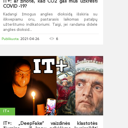
IT+: ar žinote, kad CO2 gali mus užkrėsti
COVID -19?
Kadangi žmogus anglies dioksidą išskiria su
iškvepiamu oru, pastarasis laikomas patalpų
užterštumo indikatoriumi. Taigi, jei randama didelė
anglies dioksid...
6
2021-04-26
IT+
IT+: „DeepFake“ vaizdinės klastotės