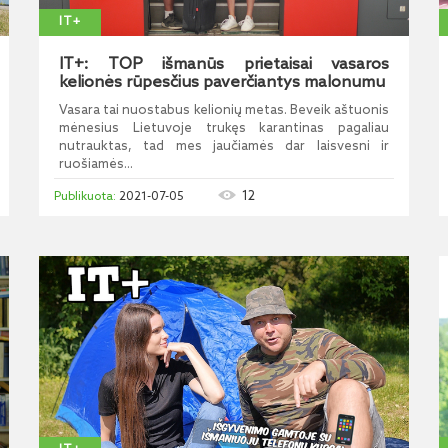
IT+
IT+: TOP išmanūs prietaisai vasaros
kelionės rūpesčius paverčiantys malonumu
Vasara tai nuostabus kelionių metas. Beveik aštuonis
mėnesius Lietuvoje trukęs karantinas pagaliau
nutrauktas, tad mes jaučiamės dar laisvesni ir
ruošiamės...
12
2021-07-05