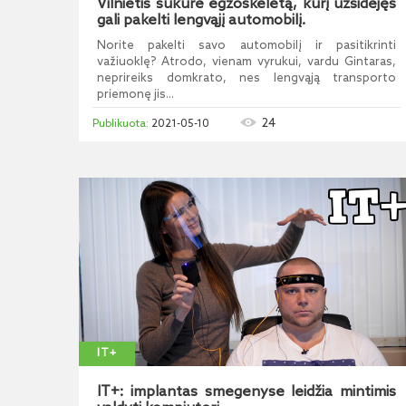
Vilnietis sukūrė egzoskeletą, kurį užsidėjęs
gali pakelti lengvąjį automobilį.
Norite pakelti savo automobilį ir pasitikrinti
važiuoklę? Atrodo, vienam vyrukui, vardu Gintaras,
neprireiks domkrato, nes lengvąją transporto
priemonę jis...
24
2021-05-10
IT+
IT+: implantas smegenyse leidžia mintimis