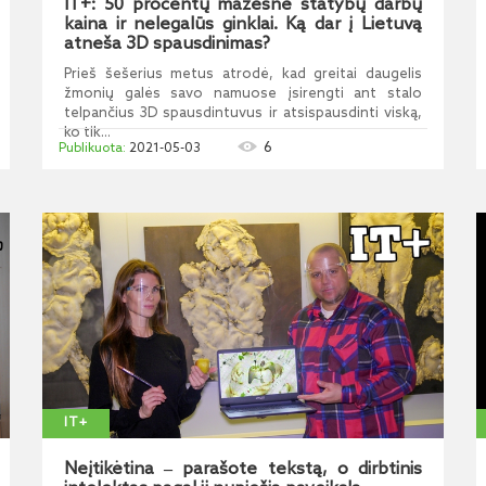
IT+: 50 procentų mažesnė statybų darbų
kaina ir nelegalūs ginklai. Ką dar į Lietuvą
atneša 3D spausdinimas?
Prieš šešerius metus atrodė, kad greitai daugelis
žmonių galės savo namuose įsirengti ant stalo
telpančius 3D spausdintuvus ir atsispausdinti viską,
ko tik...
6
2021-05-03
IT+
Neįtikėtina ‒ parašote tekstą, o dirbtinis