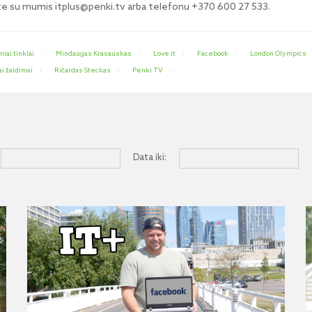
kite su mumis itplus@penki.tv arba telefonu +370 600 27 533.
niai tinklai
Mindaugas Krasauskas
Love it
Facebook
London Olympics
i žaidimai
Ričardas Steckas
Penki TV
Data iki: