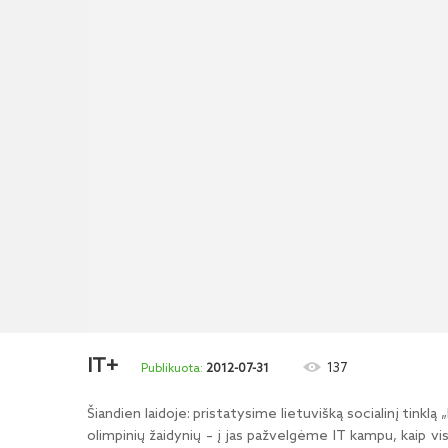
IT+
137
2012-07-31
Šiandien laidoje: pristatysime lietuvišką socialinį tinkl
olimpinių žaidynių – į jas pažvelgėme IT kampu, kaip vi