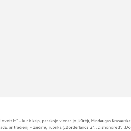
ą „Loveit.lt“ – kur ir kaip, pasakojo vienas jo įkūrėjų Mindaugas Kras
sada, antradienį – žaidimų rubrika („Borderlands 2“, „Dishonored“, „Do