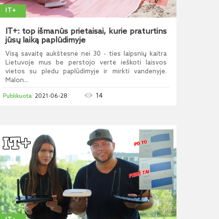
IT+
IT+: top išmanūs prietaisai, kurie praturtins
jūsų laiką paplūdimyje
Visą savaitę aukštesnė nei 30 - ties laipsnių kaitra
Lietuvoje mus be perstojo vertė ieškoti laisvos
vietos su pledu paplūdimyje ir mirkti vandenyje.
Malon...
14
2021-06-28