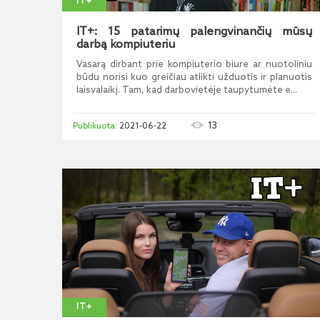
IT+
IT+: 15 patarimų palengvinančių mūsų
darbą kompiuteriu
Vasarą dirbant prie kompiuterio biure ar nuotoliniu
būdu norisi kuo greičiau atlikti užduotis ir planuotis
laisvalaikį. Tam, kad darbovietėje taupytumėte e...
13
2021-06-22
IT+