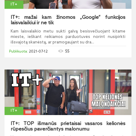
IT+
IT+: mažai kam žinomos „Google“ funkcijos
laisvalaikiui ir ne tik
Kam laisvalaikio metu sukti galvą besisvečiuojant kitame
mieste, ieškant reikiamos parduotuvės norint nusipirkti
išsvajotą skanėstą, ar pramogaujant su dra...
55
2021-07-12
IT+
IT+: TOP išmanūs prietaisai vasaros kelionės
rūpesčius paverčiantys malonumu