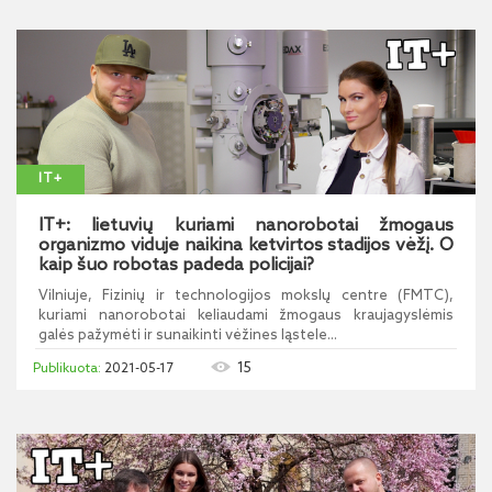
IT+
IT+: lietuvių kuriami nanorobotai žmogaus
organizmo viduje naikina ketvirtos stadijos vėžį. O
kaip šuo robotas padeda policijai?
Vilniuje, Fizinių ir technologijos mokslų centre (FMTC),
kuriami nanorobotai keliaudami žmogaus kraujagyslėmis
galės pažymėti ir sunaikinti vėžines ląstele...
15
2021-05-17