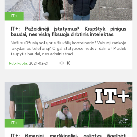
IT+
IT+: Pažeidinėji įstatymus? Krapštyk pinigus
baudai, nes viską fiksuoja dirbtinis intelektas
Neši sulūžusią sofą prie šiukšlių konteinerio? Vairuoji rankoje
laikydamas telefoną? O gal statybose nedėvi šalmo? Pradėk
taupytis baudai, nes administraci...
18
2021-02-21
IT+
IT+: išmanieji marškinėliai, galintys išgelbėti