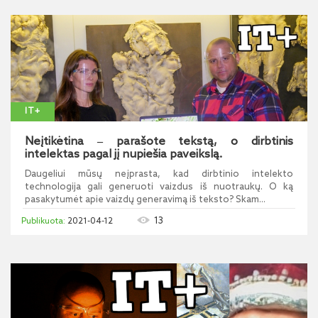
IT+
Neįtikėtina ‒ parašote tekstą, o dirbtinis
intelektas pagal jį nupiešia paveikslą.
Daugeliui mūsų neįprasta, kad dirbtinio intelekto
technologija gali generuoti vaizdus iš nuotraukų. O ką
pasakytumėt apie vaizdų generavimą iš teksto? Skam...
13
2021-04-12