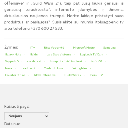
offensive“ ir „Guild Wars 2“), taip pat Jūsų laukia geriausi iš
geriausių „crashtestai“, interneto įdomybės ir, žinoma,
aktualiausios naujienos trumpai. Norite laidoje pristatyti savo
produktus ar paslaugas? Susisiekite su mumis itplus@penki.tv
arba telefonu +370 600 27 533.
Žymės:
IT+
Rūta Vederytė
Microsoft Metro
Samsung
Galaxy Note
Baidu
paieškos sistema
Logitech TV Cam
Skype HD
crash test
kompiuteriniai žaidimai
tshirtOS
Nasa
deadmou5
Medal of Honor
Warfighter
Counter Strike
Global offensive
Guild Wars 2
Penki TV
Rūšiuoti pagal:
Data nuo: