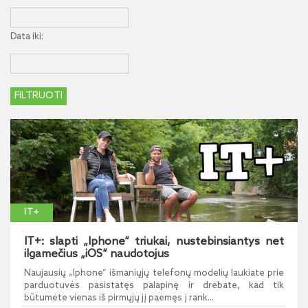
Data iki:
IT+
IT+: slapti „Iphone“ triukai, nustebinsiantys net
ilgamečius „iOS“ naudotojus
Naujausių „Iphone“ išmaniųjų telefonų modelių laukiate prie
parduotuvės pasistatęs palapinę ir drebate, kad tik
būtumėte vienas iš pirmųjų jį paėmęs į rank...