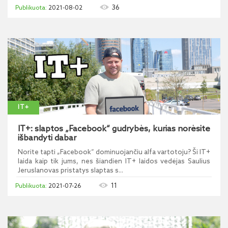
36
2021-08-02
IT+
IT+: slaptos „Facebook“ gudrybės, kurias norėsite
išbandyti dabar
Norite tapti „Facebook“ dominuojančiu alfa vartotoju? Ši IT+
laida kaip tik jums, nes šiandien IT+ laidos vedėjas Saulius
Jeruslanovas pristatys slaptas s...
11
2021-07-26