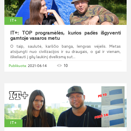
IT+
IT+: TOP programėlės, kurios padės išgyventi
gamtoje vasaros metu
O taip, saulutė, karščio banga, lengvas vėjelis. Metas
atsijungti nuo civilizacijos ir su draugais, o gal ir vienam,
iškeliauti į gilų laukinį dvelksmą sut...
10
2021-06-14
IT+