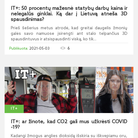
IT+: 50 procentų mažesnė statybų darbų kaina ir
nelegalūs ginklai. Ką dar į Lietuvą atneša 3D
spausdinimas?
Prieš šešerius metus atrodė, kad greitai daugelis žmonių
galės savo namuose įsirengti ant stalo telpančius 3D
spausdintuvus ir atsispausdinti viską, ko tik...
6
2021-05-03
IT+
IT+: ar žinote, kad CO2 gali mus užkrėsti COVID
-19?
Kadangi žmogus anglies dioksidą išskiria su iškvepiamu oru,