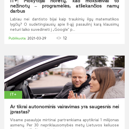
IT+: Mokytojai norėtų, kad moksleiviai to
nežinotų ‒ programėlės, atliekančios namų
darbus
Labiau nei dantisto bijai kaip traukinių ilgų matematikos
lygčių? O sudėtingiausių apie II-ąjį pasaulinį karą klausimų
neturi laiko suvedinėti į „Google“ p...
12
2021-03-29
IT+
Ar tikrai autonominis vairavimas yra saugesnis nei
įprastas?
Visame pasaulyje mirtinai partrenkiama apytikriai 1 milijonas
asmenų. Per 30 nepriklausomybės metų Lietuvos keliuose