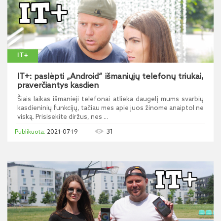
IT+
IT+: paslėpti „Android“ išmaniųjų telefonų triukai,
praverčiantys kasdien
Šiais laikas išmanieji telefonai atlieka daugelį mums svarbių
kasdieninių funkcijų, tačiau mes apie juos žinome anaiptol ne
viską. Prisisekite diržus, nes ...
31
2021-07-19