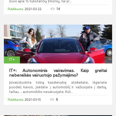
žuvo apie 15 tūkstančių žmonių, tai yr...
14
2021-03-22
IT+
IT+: Autonominis vairavimas. Kaip greitai
nebereikės vairuotojo pažymėjimo?
Įsivaizduokite tokią kasdienybę: atsikeliate, išgeriate
puodelį kavos, įsėdate į automobilį ir važiuojate į darbą,
tačiau ... automobilio nevairuojate. Kol...
8
2021-03-15