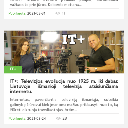
važiuosite prie jūros. Kelionės metu nu...
11
2021-05-31
IT+
IT+: Televizijos evoliucija nuo 1925 m. iki dabar.
Lietuvoje išmanioji televizija atsisiunčiama
internetu.
Internetas, paverčiantis televiziją išmaniąja, suteikia
galimybę žiūrovui kiek įmanoma mažiau priklausyti nuo to, ką
žiūrėti diktuoja transliuotojas. Artim...
28
2021-05-24