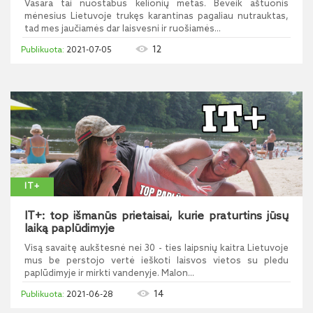
Vasara tai nuostabus kelionių metas. Beveik aštuonis
mėnesius Lietuvoje trukęs karantinas pagaliau nutrauktas,
tad mes jaučiamės dar laisvesni ir ruošiamės...
12
2021-07-05
IT+
IT+: top išmanūs prietaisai, kurie praturtins jūsų
laiką paplūdimyje
Visą savaitę aukštesnė nei 30 - ties laipsnių kaitra Lietuvoje
mus be perstojo vertė ieškoti laisvos vietos su pledu
paplūdimyje ir mirkti vandenyje. Malon...
14
2021-06-28