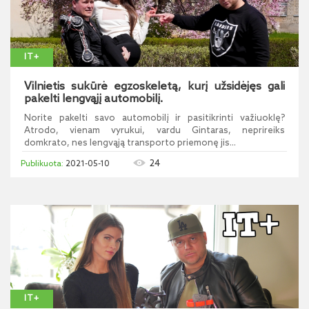
IT+
Vilnietis sukūrė egzoskeletą, kurį užsidėjęs gali
pakelti lengvąjį automobilį.
Norite pakelti savo automobilį ir pasitikrinti važiuoklę?
Atrodo, vienam vyrukui, vardu Gintaras, neprireiks
domkrato, nes lengvąją transporto priemonę jis...
24
2021-05-10
IT+