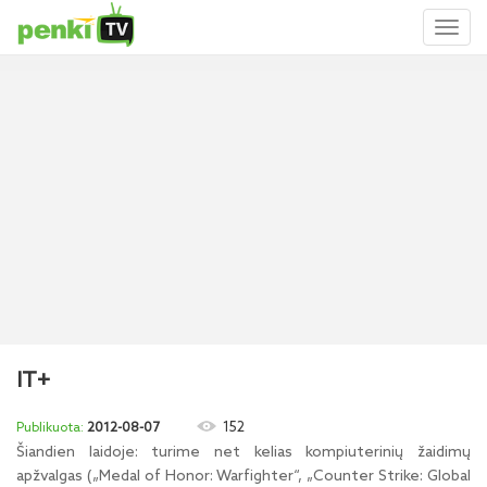
Toggl
naviga
IT+
152
2012-08-07
Šiandien laidoje: turime net kelias kompiuterinių žaidimų
apžvalgas („Medal of Honor: Warfighter“, „Counter Strike: Global