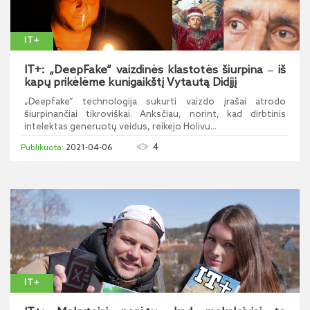
IT+
IT+: „DeepFake“ vaizdinės klastotės šiurpina ‒ iš
kapų prikėlėme kunigaikštį Vytautą Didįjį
„Deepfake“ technologija sukurti vaizdo įrašai atrodo
šiurpinančiai tikroviškai. Anksčiau, norint, kad dirbtinis
intelektas generuotų veidus, reikėjo Holivu...
4
2021-04-06
IT+