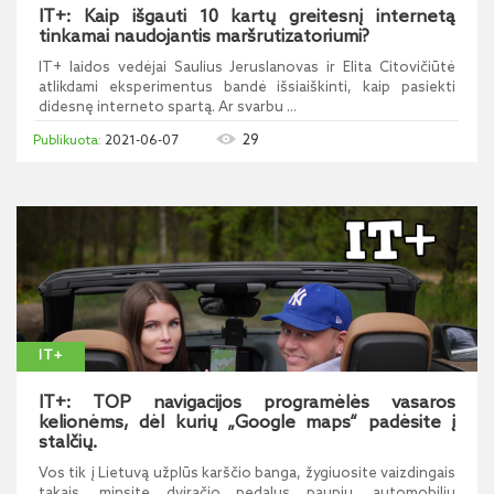
IT+: Kaip išgauti 10 kartų greitesnį internetą
tinkamai naudojantis maršrutizatoriumi?
IT+ laidos vedėjai Saulius Jeruslanovas ir Elita Citovičiūtė
atlikdami eksperimentus bandė išsiaiškinti, kaip pasiekti
didesnę interneto spartą. Ar svarbu ...
29
2021-06-07
IT+
IT+: TOP navigacijos programėlės vasaros
kelionėms, dėl kurių „Google maps“ padėsite į
stalčių.
Vos tik į Lietuvą užplūs karščio banga, žygiuosite vaizdingais
takais, minsite dviračio pedalus paupiu, automobiliu