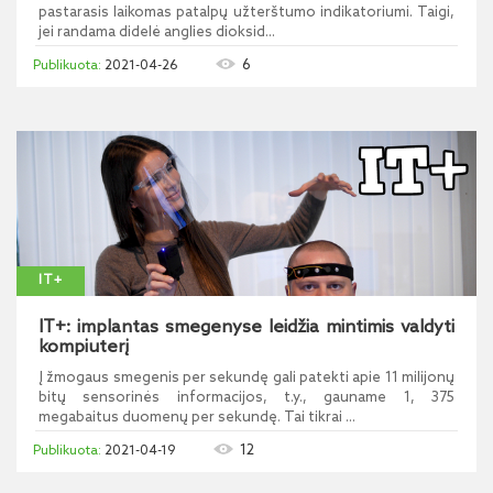
pastarasis laikomas patalpų užterštumo indikatoriumi. Taigi,
jei randama didelė anglies dioksid...
6
2021-04-26
IT+
IT+: implantas smegenyse leidžia mintimis valdyti
kompiuterį
Į žmogaus smegenis per sekundę gali patekti apie 11 milijonų
bitų sensorinės informacijos, t.y., gauname 1, 375
megabaitus duomenų per sekundę. Tai tikrai ...
12
2021-04-19