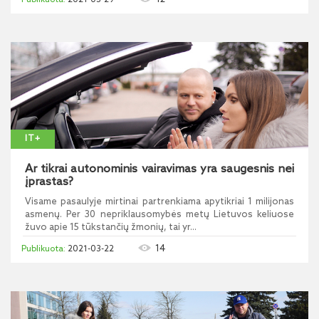
2021-03-29
IT+
Ar tikrai autonominis vairavimas yra saugesnis nei
įprastas?
Visame pasaulyje mirtinai partrenkiama apytikriai 1 milijonas
asmenų. Per 30 nepriklausomybės metų Lietuvos keliuose
žuvo apie 15 tūkstančių žmonių, tai yr...
14
2021-03-22