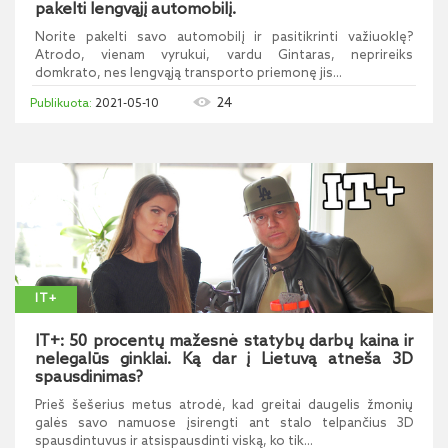
pakelti lengvąjį automobilį.
Norite pakelti savo automobilį ir pasitikrinti važiuoklę?
Atrodo, vienam vyrukui, vardu Gintaras, neprireiks
domkrato, nes lengvąją transporto priemonę jis...
24
2021-05-10
IT+
IT+: 50 procentų mažesnė statybų darbų kaina ir
nelegalūs ginklai. Ką dar į Lietuvą atneša 3D
spausdinimas?
Prieš šešerius metus atrodė, kad greitai daugelis žmonių
galės savo namuose įsirengti ant stalo telpančius 3D
spausdintuvus ir atsispausdinti viską, ko tik...