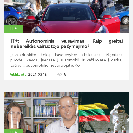
IT+
IT+: Autonominis vairavimas. Kaip greitai
nebereikės vairuotojo pažymėjimo?
Įsivaizduokite tokią kasdienybę: atsikeliate, išgeriate
puodelį kavos, įsėdate į automobilį ir važiuojate į darbą,
tačiau ... automobilio nevairuojate. Kol...
8
2021-03-15
IT+