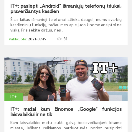
IT+: paslėpti „Android“ išmaniųjų telefonų triukai,
praverčiantys kasdien
Šiais laikas išmanieji telefonai atlieka daugelį mums svarbių
kasdieninių funkcijų, tačiau mes apie juos žinome anaiptol ne
viską. Prisisekite diržus, nes ...
31
2021-07-19
IT+
IT+: mažai kam žinomos „Google“ funkcijos
laisvalaikiui ir ne tik
Kam laisvalaikio metu sukti galvą besisvečiuojant kitame
mieste, ieškant reikiamos parduotuvės norint nusipirkti