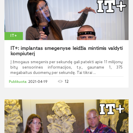
IT+
IT+: implantas smegenyse leidžia mintimis valdyti
kompiuterį
Į žmogaus smegenis per sekundę gali patekti apie 11 milijonų
bitų sensorinės informacijos, t.y., gauname 1, 375
megabaitus duomenų per sekundę. Tai tikrai ...
12
2021-04-19