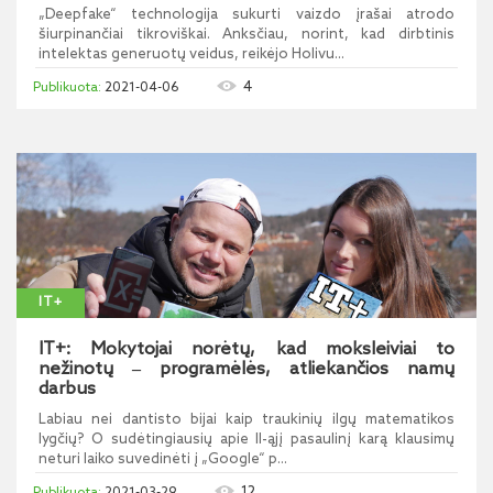
„Deepfake“ technologija sukurti vaizdo įrašai atrodo
šiurpinančiai tikroviškai. Anksčiau, norint, kad dirbtinis
intelektas generuotų veidus, reikėjo Holivu...
4
2021-04-06
IT+
IT+: Mokytojai norėtų, kad moksleiviai to
nežinotų ‒ programėlės, atliekančios namų
darbus
Labiau nei dantisto bijai kaip traukinių ilgų matematikos
lygčių? O sudėtingiausių apie II-ąjį pasaulinį karą klausimų
neturi laiko suvedinėti į „Google“ p...
12