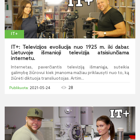
IT+
IT+: Televizijos evoliucija nuo 1925 m. iki dabar.
Lietuvoje išmanioji televizija atsisiunčiama
internetu.
Internetas, paverčiantis televiziją išmaniąja, suteikia
galimybę žiūrovui kiek įmanoma mažiau priklausyti nuo to, ką
žiūrėti diktuoja transliuotojas. Artim...
28
2021-05-24