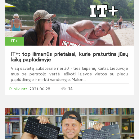
IT+
IT+: top išmanūs prietaisai, kurie praturtins jūsų
laiką paplūdimyje
Visą savaitę aukštesnė nei 30 - ties laipsnių kaitra Lietuvoje
mus be perstojo vertė ieškoti laisvos vietos su pledu
paplūdimyje ir mirkti vandenyje. Malon...
14
2021-06-28