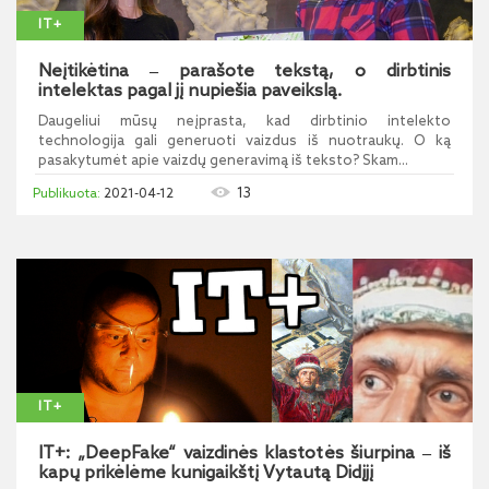
IT+
Neįtikėtina ‒ parašote tekstą, o dirbtinis
intelektas pagal jį nupiešia paveikslą.
Daugeliui mūsų neįprasta, kad dirbtinio intelekto
technologija gali generuoti vaizdus iš nuotraukų. O ką
pasakytumėt apie vaizdų generavimą iš teksto? Skam...
13
2021-04-12
IT+
IT+: „DeepFake“ vaizdinės klastotės šiurpina ‒ iš
kapų prikėlėme kunigaikštį Vytautą Didįjį