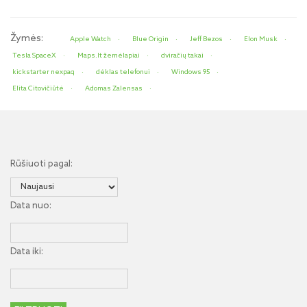
Žymės:
Apple Watch
Blue Origin
Jeff Bezos
Elon Musk
Tesla SpaceX
Maps.lt žemėlapiai
dviračių takai
kickstarter nexpaq
dėklas telefonui
Windows 95
Elita Citovičiūtė
Adomas Zalensas
Rūšiuoti pagal:
Data nuo:
Data iki: