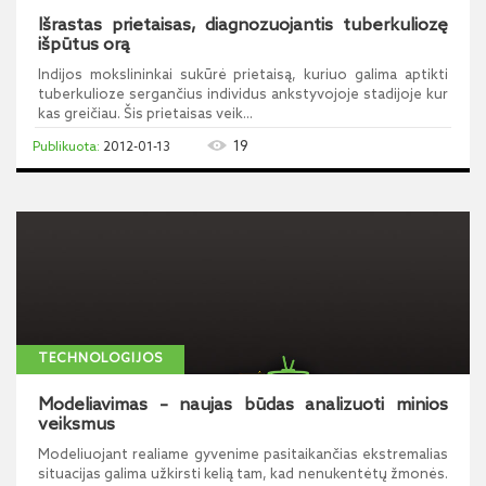
Išrastas prietaisas, diagnozuojantis tuberkuliozę
išpūtus orą
Indijos mokslininkai sukūrė prietaisą, kuriuo galima aptikti
tuberkulioze sergančius individus ankstyvojoje stadijoje kur
kas greičiau. Šis prietaisas veik...
19
2012-01-13
TECHNOLOGIJOS
Modeliavimas – naujas būdas analizuoti minios
veiksmus
Modeliuojant realiame gyvenime pasitaikančias ekstremalias
situacijas galima užkirsti kelią tam, kad nenukentėtų žmonės.