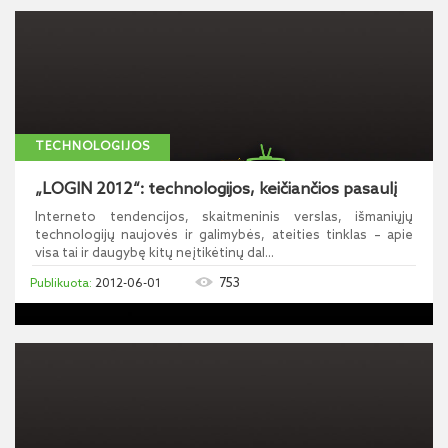
TECHNOLOGIJOS
„LOGIN 2012“: technologijos, keičiančios pasaulį
Interneto tendencijos, skaitmeninis verslas, išmaniųjų
technologijų naujovės ir galimybės, ateities tinklas – apie
visa tai ir daugybę kitų neįtikėtinų dal...
753
2012-06-01