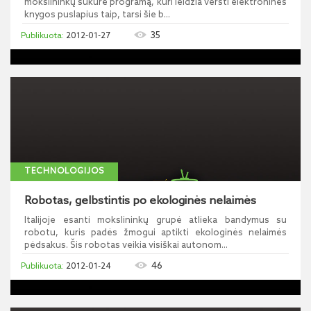
mokslininkų sukūrė programą, kuri leidžia versti elektroninės
knygos puslapius taip, tarsi šie b...
35
2012-01-27
TECHNOLOGIJOS
Robotas, gelbstintis po ekologinės nelaimės
Italijoje esanti mokslininkų grupė atlieka bandymus su
robotu, kuris padės žmogui aptikti ekologinės nelaimės
pėdsakus. Šis robotas veikia visiškai autonom...
46
2012-01-24