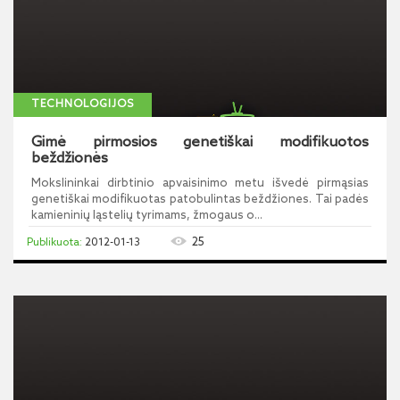
TECHNOLOGIJOS
Gimė pirmosios genetiškai modifikuotos
beždžionės
Mokslininkai dirbtinio apvaisinimo metu išvedė pirmąsias
genetiškai modifikuotas patobulintas beždžiones. Tai padės
kamieninių ląstelių tyrimams, žmogaus o...
25
2012-01-13