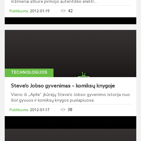
inžinieriai atkūrė pirmojo autentiško elektr...
42
2012-01-19
TECHNOLOGIJOS
Steve‘o Jobso gyvenimas – komiksų knygoje
Vieno iš „Aplle“ įkūrėjų Steve‘o Jobso gyvenimo istorija nuo
šiol gyvuos ir komiksų knygos puslapiuose.
38
2012-01-17