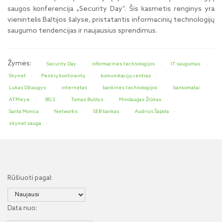
saugos konferencija „Security Day“. Šis kasmetis renginys yra
vienintelis Baltijos šalyse, pristatantis informacinių technologijų
saugumo tendencijas ir naujausius sprendimus.
Žymės:
Security Day
informacinės technologijos
IT saugumas
Skynet
Penkių kontinentų
komunikacijų centras
Lukas Džiaugys
internetas
bankinės technologijos
bankomatai
ATMeye
BS/2
Tomas Bublys
Mindaugas Žiūkas
Santa Monica
Networks
SEB bankas
Audrius Šapola
skynet sauga
Rūšiuoti pagal:
Data nuo: