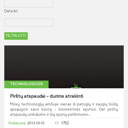
Data iki:
TECHNOLOGIJOS
Pirštų atspaudai – durims atrakinti
Mūsų technologijų amžiuje vienas iš patogių ir saugių būdų
apsaugoti savo būstą – biometrinės spynos. Dėl pirštų
atspaudų unikalumo ir šių spynų patikimumo...
1752
2013-10-15