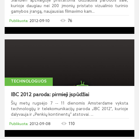
Šiandien apžvalgoje pristatoma didžiausia parodos salė,
kurioje daugiau nei 200 įmonių pristato vizualinio turinio
gamybos įrangą, naujausias filmavimo kam...
76
2012-09-10
TECHNOLOGIJOS
IBC 2012 paroda: pirmieji įspūdžiai
Šių metų rugsėjo 7 -- 11 dienomis Amsterdame vyksta
technologijų ir telekomunikacijų paroda „IBC 2012", kurioje
dalyvauja ir „Penkių kontinentų" atstovai. ...
110
2012-09-08