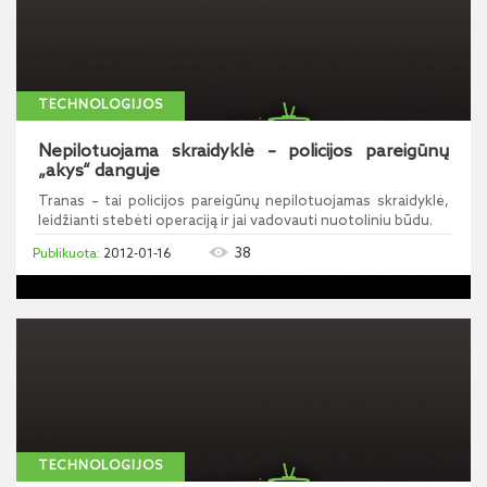
TECHNOLOGIJOS
Nepilotuojama skraidyklė – policijos pareigūnų
„akys“ danguje
Tranas – tai policijos pareigūnų nepilotuojamas skraidyklė,
leidžianti stebėti operaciją ir jai vadovauti nuotoliniu būdu.
38
2012-01-16
TECHNOLOGIJOS