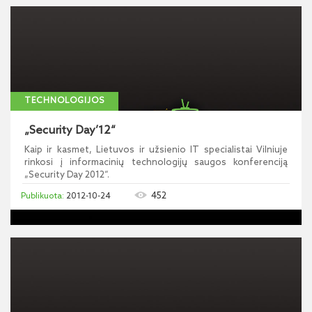
TECHNOLOGIJOS
„Security Day’12“
Kaip ir kasmet, Lietuvos ir užsienio IT specialistai Vilniuje
rinkosi į informacinių technologijų saugos konferenciją
„Security Day 2012“.
452
2012-10-24