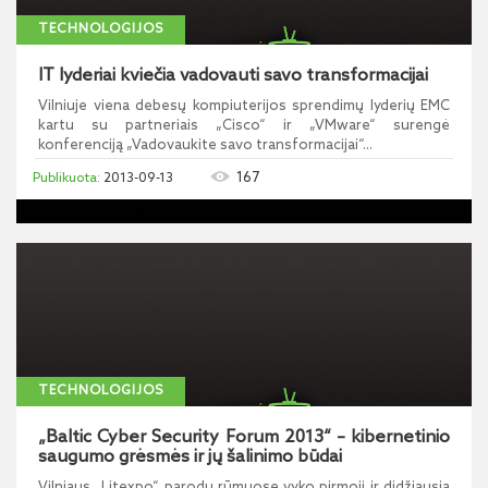
TECHNOLOGIJOS
IT lyderiai kviečia vadovauti savo transformacijai
Vilniuje viena debesų kompiuterijos sprendimų lyderių EMC
kartu su partneriais „Cisco“ ir „VMware“ surengė
konferenciją „Vadovaukite savo transformacijai“...
167
2013-09-13
TECHNOLOGIJOS
„Baltic Cyber Security Forum 2013“ – kibernetinio
saugumo grėsmės ir jų šalinimo būdai
Vilniaus „Litexpo“ parodų rūmuose vyko pirmoji ir didžiausia