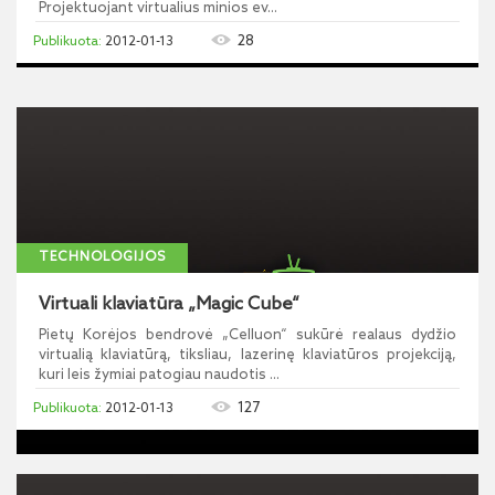
Projektuojant virtualius minios ev...
28
2012-01-13
TECHNOLOGIJOS
Virtuali klaviatūra „Magic Cube“
Pietų Korėjos bendrovė „Celluon“ sukūrė realaus dydžio
virtualią klaviatūrą, tiksliau, lazerinę klaviatūros projekciją,
kuri leis žymiai patogiau naudotis ...
127
2012-01-13