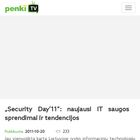
Toggl
naviga
„Security Day’11“: naujausi IT saugos
sprendimai ir tendencijos
233
2011-10-20
Jau vienuoliktą kartą Lietuvoje įvyko informacinių technologijų