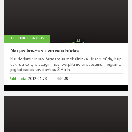
TECHNOLOGIJOS
Naujas kovos su virusais būdas
Naudodami viruso fermentus mokslininkai išrado būdą, kaip
užkirsti kelią jo dauginimosi bei plitimo procesams. Teigiama,
jog tai padės kovojant su ŽIV ir h...
30
2012-01-23