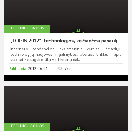
TECHNOLOGIJOS
„LOGIN 2012“: technologijos, keičiančios pasaulį
Interneto tendencijos, skaitmeninis verslas, išmaniųjų
technologijų naujovės ir galimybės, ateities tinklas – apie
visa tai ir daugybę kitų neįtikėtinų dal...
753
2012-06-01
TECHNOLOGIJOS