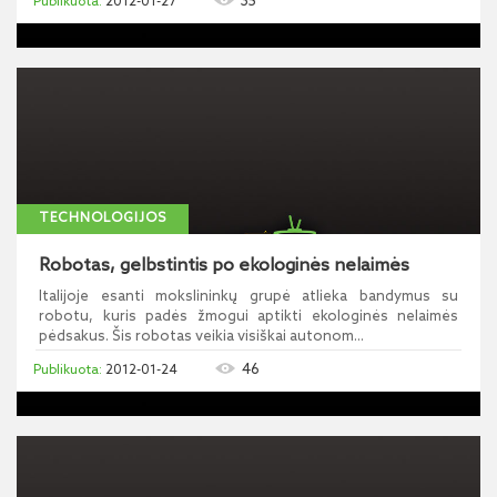
35
2012-01-27
TECHNOLOGIJOS
Robotas, gelbstintis po ekologinės nelaimės
Italijoje esanti mokslininkų grupė atlieka bandymus su
robotu, kuris padės žmogui aptikti ekologinės nelaimės
pėdsakus. Šis robotas veikia visiškai autonom...
46
2012-01-24