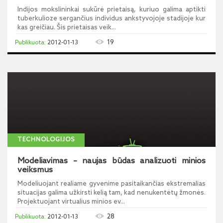
Indijos mokslininkai sukūrė prietaisą, kuriuo galima aptikti
tuberkulioze sergančius individus ankstyvojoje stadijoje kur
kas greičiau. Šis prietaisas veik...
19
2012-01-13
TECHNOLOGIJOS
Modeliavimas – naujas būdas analizuoti minios
veiksmus
Modeliuojant realiame gyvenime pasitaikančias ekstremalias
situacijas galima užkirsti kelią tam, kad nenukentėtų žmonės.
Projektuojant virtualius minios ev...
28
2012-01-13