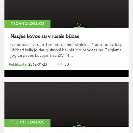
TECHNOLOGIJOS
Naujas kovos su virusais būdas
Naudodami viruso fermentus mokslininkai išrado būdą, kaip
užkirsti kelią jo dauginimosi bei plitimo procesams. Teigiama,
jog tai padės kovojant su ŽIV ir h...
30
2012-01-23
TECHNOLOGIJOS