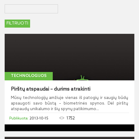
TECHNOLOGIJOS
Pirštų atspaudai – durims atrakinti
Mūsų technologijų amžiuje vienas iš patogių ir saugių būdų
apsaugoti savo būstą – biometrinės spynos. Dėl pirštų
atspaudų unikalumo ir šių spynų patikimumo...
1752
2013-10-15