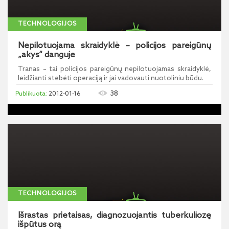
TECHNOLOGIJOS
Nepilotuojama skraidyklė – policijos pareigūnų
„akys“ danguje
Tranas – tai policijos pareigūnų nepilotuojamas skraidyklė,
leidžianti stebėti operaciją ir jai vadovauti nuotoliniu būdu.
38
2012-01-16
TECHNOLOGIJOS
Išrastas prietaisas, diagnozuojantis tuberkuliozę
išpūtus orą