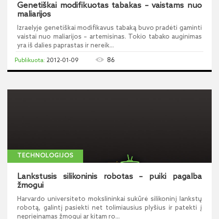
Genetiškai modifikuotas tabakas – vaistams nuo
maliarijos
Izraelyje genetiškai modifikavus tabaką buvo pradėti gaminti
vaistai nuo maliarijos – artemisinas. Tokio tabako auginimas
yra iš dalies paprastas ir nereik...
86
2012-01-09
TECHNOLOGIJOS
Lankstusis silikoninis robotas – puiki pagalba
žmogui
Harvardo universiteto mokslininkai sukūrė silikoninį lankstų
robotą, galintį pasiekti net tolimiausius plyšius ir patekti į
neprieinamas žmogui ar kitam ro...