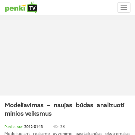
Toggl
naviga
Modeliavimas – naujas būdas analizuoti
minios veiksmus
28
2012-01-13
Modeliuojant realiame gyvenime pasitaikančias ekstremalias