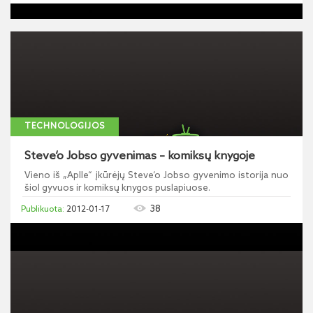
TECHNOLOGIJOS
Steve‘o Jobso gyvenimas – komiksų knygoje
Vieno iš „Aplle“ įkūrėjų Steve‘o Jobso gyvenimo istorija nuo
šiol gyvuos ir komiksų knygos puslapiuose.
38
2012-01-17