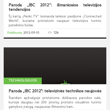
Paroda „IBC 2012”: išmaniosios televizijos
tendencijos
Šį kartą „Penki TV“ komanda lankosi paviljone „Connected
World“, kuriame pristatomi naujausi televizijos turinio
pateikimo būdai.
126
2012-09-10
TECHNOLOGIJOS
Paroda „IBC 2012": televizinės technikos naujovės
Šiandien apžvalgoje pristatoma didžiausia parodos salė,
kurioje daugiau nei 200 įmonių pristato vizualinio turinio
gamybos įrangą, naujausias filmavimo kam...