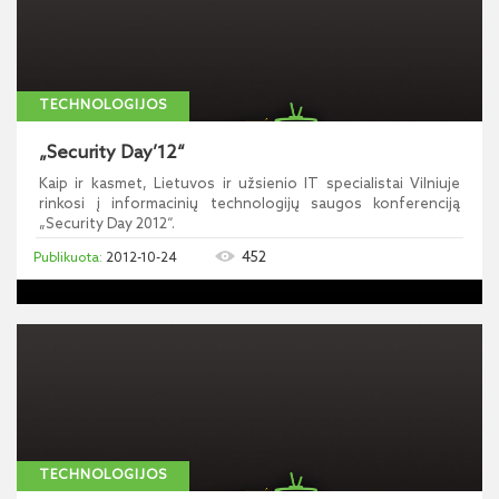
TECHNOLOGIJOS
„Security Day’12“
Kaip ir kasmet, Lietuvos ir užsienio IT specialistai Vilniuje
rinkosi į informacinių technologijų saugos konferenciją
„Security Day 2012“.
452
2012-10-24
TECHNOLOGIJOS