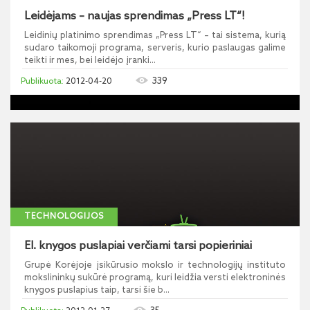
Leidėjams – naujas sprendimas „Press LT“!
Leidinių platinimo sprendimas „Press LT“ – tai sistema, kurią
sudaro taikomoji programa, serveris, kurio paslaugas galime
teikti ir mes, bei leidėjo įranki...
339
2012-04-20
TECHNOLOGIJOS
El. knygos puslapiai verčiami tarsi popieriniai
Grupė Korėjoje įsikūrusio mokslo ir technologijų instituto
mokslininkų sukūrė programą, kuri leidžia versti elektroninės
knygos puslapius taip, tarsi šie b...