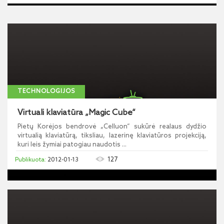
TECHNOLOGIJOS
Virtuali klaviatūra „Magic Cube“
Pietų Korėjos bendrovė „Celluon“ sukūrė realaus dydžio
virtualią klaviatūrą, tiksliau, lazerinę klaviatūros projekciją,
kuri leis žymiai patogiau naudotis ...
127
2012-01-13