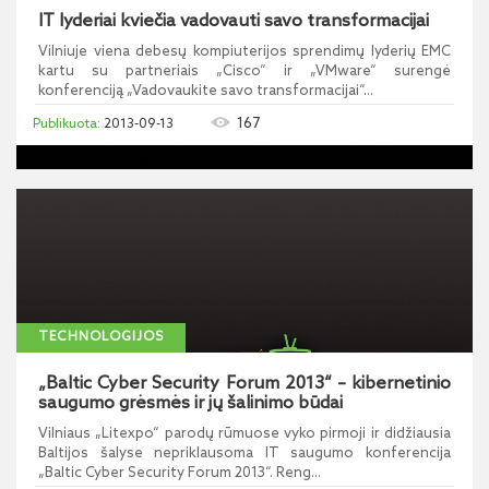
IT lyderiai kviečia vadovauti savo transformacijai
Vilniuje viena debesų kompiuterijos sprendimų lyderių EMC
kartu su partneriais „Cisco“ ir „VMware“ surengė
konferenciją „Vadovaukite savo transformacijai“...
167
2013-09-13
TECHNOLOGIJOS
„Baltic Cyber Security Forum 2013“ – kibernetinio
saugumo grėsmės ir jų šalinimo būdai
Vilniaus „Litexpo“ parodų rūmuose vyko pirmoji ir didžiausia
Baltijos šalyse nepriklausoma IT saugumo konferencija
„Baltic Cyber Security Forum 2013“. Reng...