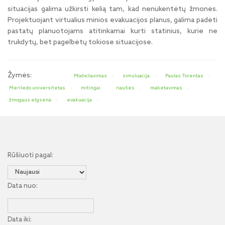
situacijas galima užkirsti kelią tam, kad nenukentėtų žmonės.
Projektuojant virtualius minios evakuacijos planus, galima padėti
pastatų planuotojams atitinkamai kurti statinius, kurie ne
trukdytų, bet pagelbėtų tokiose situacijose.
Žymės:
Modeliavimas
simuluacija
Paulas Torentas
Meriledo universitetas
mitingai
riaušės
maketavimas
žmogaus elgsena
evakuacija
Rūšiuoti pagal:
Data nuo:
Data iki: