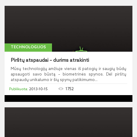
TECHNOLOGIJOS
Pirštų atspaudai – durims atrakinti
Mūsų technologijų amžiuje vienas iš patogių ir saugių būdų
apsaugoti savo būstą – biometrinės spynos. Dėl pirštų
atspaudų unikalumo ir šių spynų patikimumo...
1752
2013-10-15