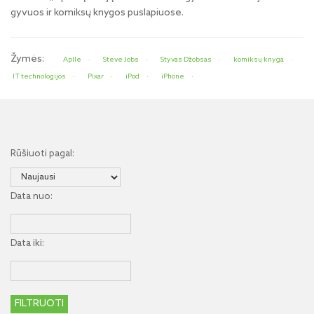
gyvuos ir komiksų knygos puslapiuose.
Žymės:
Aplle
Steve Jobs
Styvas Džobsas
komiksų knyga
IT technologijos
Pixar
iPod
iPhone
Rūšiuoti pagal:
Data nuo:
Data iki: