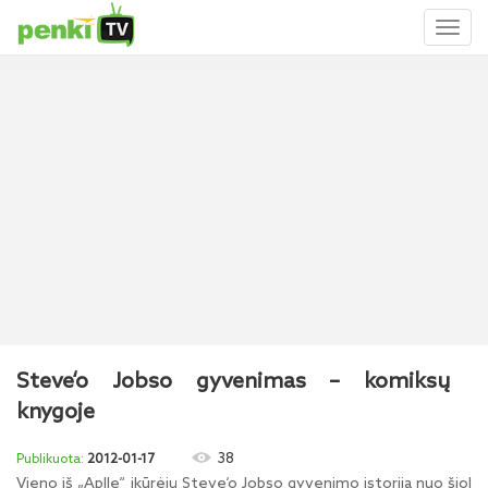
Toggl
naviga
Steve‘o Jobso gyvenimas – komiksų
knygoje
38
2012-01-17
Vieno iš „Aplle“ įkūrėjų Steve‘o Jobso gyvenimo istorija nuo šiol