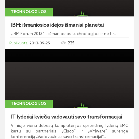
TECHNOLOGIJOS
IBM: išmaniosios idėjos išmaniai planetai
„IBM Forum 2013“ – išmaniosios technologijos ir ne tik.
225
2013-09-25
TECHNOLOGIJOS
IT lyderiai kviečia vadovauti savo transformacijai
Vilniuje viena debesų kompiuterijos sprendimų lyderių EMC
kartu su partneriais „Cisco“ ir „VMware“ surengė
konferenciją „Vadovaukite savo transformacijai“...