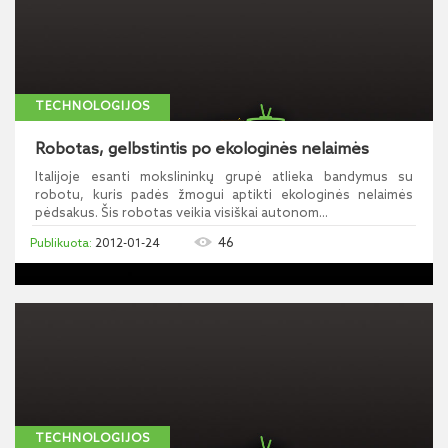
TECHNOLOGIJOS
Robotas, gelbstintis po ekologinės nelaimės
Italijoje esanti mokslininkų grupė atlieka bandymus su
robotu, kuris padės žmogui aptikti ekologinės nelaimės
pėdsakus. Šis robotas veikia visiškai autonom...
46
2012-01-24
TECHNOLOGIJOS