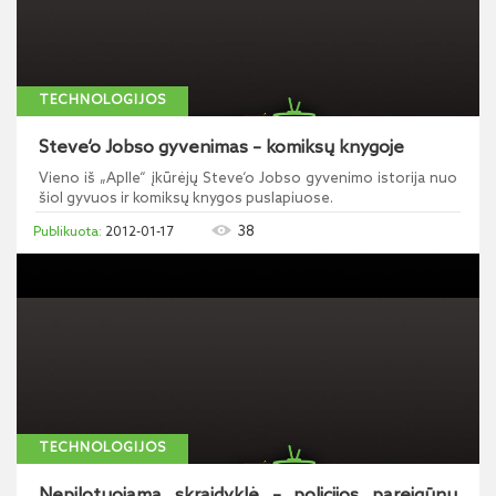
TECHNOLOGIJOS
Steve‘o Jobso gyvenimas – komiksų knygoje
Vieno iš „Aplle“ įkūrėjų Steve‘o Jobso gyvenimo istorija nuo
šiol gyvuos ir komiksų knygos puslapiuose.
38
2012-01-17
TECHNOLOGIJOS
Nepilotuojama skraidyklė – policijos pareigūnų