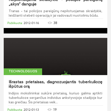
„akys“ danguje
Tranas – tai policijos pareigūnų nepilotuojamas skraidyklė,
leidžianti stebėti operaciją ir jai vadovauti nuotoliniu būdu.
38
2012-01-16
TECHNOLOGIJOS
Išrastas prietaisas, diagnozuojantis tuberkuliozę
išpūtus orą
Indijos mokslininkai sukūrė prietaisą, kuriuo galima aptikti
tuberkulioze sergančius individus ankstyvojoje stadijoje kur
kas greičiau. Šis prietaisas veik...
19
2012-01-13