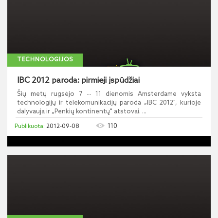
TECHNOLOGIJOS
IBC 2012 paroda: pirmieji įspūdžiai
Šių metų rugsėjo 7 -- 11 dienomis Amsterdame vyksta
technologijų ir telekomunikacijų paroda „IBC 2012", kurioje
dalyvauja ir „Penkių kontinentų" atstovai. ...
110
2012-09-08