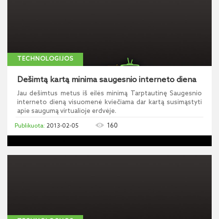
TECHNOLOGIJOS
Dešimtą kartą minima saugesnio interneto diena
Jau dešimtus metus iš eilės minimą Tarptautinę Saugesnio
interneto dieną visuomenė kviečiama dar kartą susimąstyti
apie saugumą virtualioje erdvėje.
160
2013-02-05