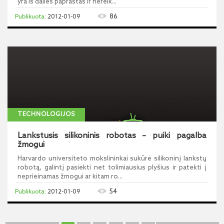
yra iš dalies paprastas ir nereik...
86
2012-01-09
TECHNOLOGIJOS
Lankstusis silikoninis robotas – puiki pagalba
žmogui
Harvardo universiteto mokslininkai sukūrė silikoninį lankstų
robotą, galintį pasiekti net tolimiausius plyšius ir patekti į
neprieinamas žmogui ar kitam ro...
54
2012-01-09