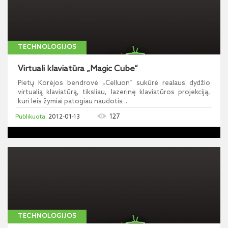
TECHNOLOGIJOS
Virtuali klaviatūra „Magic Cube“
Pietų Korėjos bendrovė „Celluon“ sukūrė realaus dydžio
virtualią klaviatūrą, tiksliau, lazerinę klaviatūros projekciją,
kuri leis žymiai patogiau naudotis ...
127
2012-01-13
TECHNOLOGIJOS