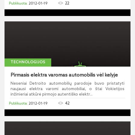
22
2012-01-19
TECHNOLOGIJOS
Pirmasis elektra varomas automobilis vėl kelyje
Neseniai Detroito automobilių parodoje buvo pristatyti
naujausi elektra varomi automobiliai, o štai Vokietijos
inžinieriai atkūrė pirmojo autentiško elektr...
42
2012-01-19