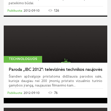
pateikimo būdai.
126
2012-09-10
TECHNOLOGIJOS
Paroda „IBC 2012": televizinės technikos naujovės
Šiandien apžvalgoje pristatoma didžiausia parodos salė,
kurioje daugiau nei 200 įmonių pristato vizualinio turinio
gamybos įrangą, naujausias filmavimo kam...
76
2012-09-10