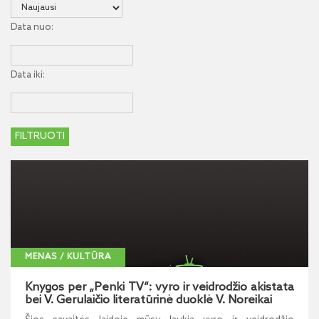
Data nuo:
Data iki:
MENAS / KULTŪRA
Knygos per „Penki TV“: vyro ir veidrodžio akistata
bei V. Gerulaičio literatūrinė duoklė V. Noreikai