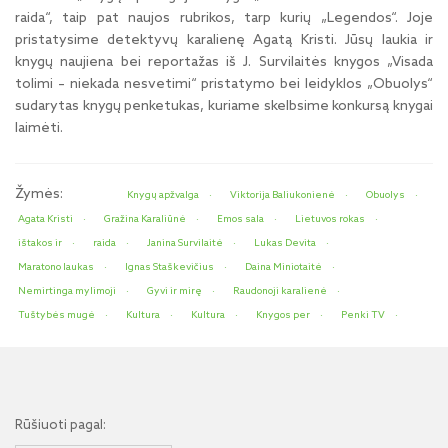
raida“, taip pat naujos rubrikos, tarp kurių „Legendos“. Joje
pristatysime detektyvų karalienę Agatą Kristi. Jūsų laukia ir
knygų naujiena bei reportažas iš J. Survilaitės knygos „Visada
tolimi – niekada nesvetimi“ pristatymo bei leidyklos „Obuolys“
sudarytas knygų penketukas, kuriame skelbsime konkursą knygai
laimėti.
Žymės:
Knygų apžvalga
Viktorija Baliukonienė
Obuolys
Agata Kristi
Gražina Karaliūnė
Emos sala
Lietuvos rokas
ištakos ir
raida
Janina Survilaitė
Lukas Devita
Maratono laukas
Ignas Staškevičius
Daina Miniotaitė
Nemirtinga mylimoji
Gyvi ir mirę
Raudonoji karalienė
Tuštybės mugė
Kultura
Kultura
Knygos per
Penki TV
Rūšiuoti pagal: