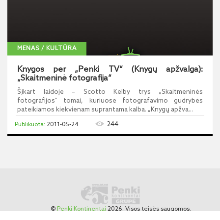
MENAS / KULTŪRA
Knygos per „Penki TV“ (Knygų apžvalga):
„Skaitmeninė fotografija“
Šįkart laidoje – Scotto Kelby trys „Skaitmeninės
fotografijos“ tomai, kuriuose fotografavimo gudrybės
pateikiamos kiekvienam suprantama kalba. „Knygų apžva...
244
2011-05-24
©
Penki Kontinentai
2026. Visos teisės saugomos.