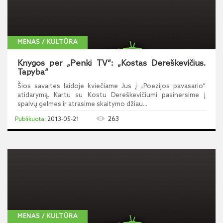
MENAS / KULTŪRA
Knygos per „Penki TV“: „Kostas Dereškevičius.
Tapyba“
Šios savaitės laidoje kviečiame Jus į „Poezijos pavasario“
atidarymą. Kartu su Kostu Dereškevičiumi pasinersime į
spalvų gelmes ir atrasime skaitymo džiau...
263
2013-05-21
MENAS / KULTŪRA