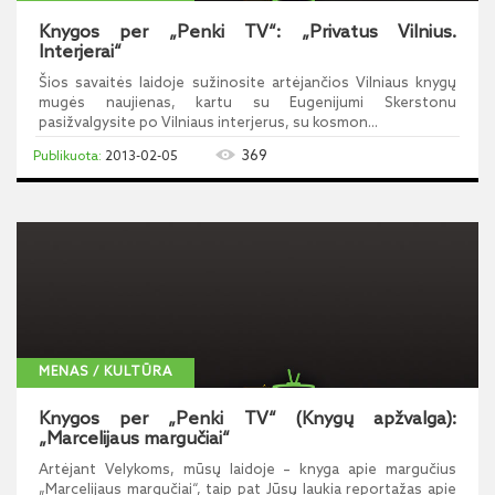
Knygos per „Penki TV“: „Privatus Vilnius.
Interjerai“
Šios savaitės laidoje sužinosite artėjančios Vilniaus knygų
mugės naujienas, kartu su Eugenijumi Skerstonu
pasižvalgysite po Vilniaus interjerus, su kosmon...
369
2013-02-05
MENAS / KULTŪRA
Knygos per „Penki TV“ (Knygų apžvalga):
„Marcelijaus margučiai“
Artėjant Velykoms, mūsų laidoje – knyga apie margučius
„Marcelijaus margučiai“, taip pat Jūsų laukia reportažas apie