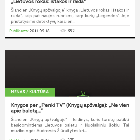
„Lietuvos rokas: ištakos ir raida“
Šiandien „Knygų apžvalgoje“ knyga „Lietuvos rokas: ištakos ir
raida“, taip pat naujos rubrikos, tarp kurių „Legendos“. Joje
pristatysime detektyvų karalien...
392
2011-09-16
MENAS / KULTŪRA
Knygos per „Penki TV“ (Knygų apžvalga): „Ne vien
apie baletą...“
Šiandien „Knygų apžvalgoje“ – leidinys, kuris turėtų patikti
besidomintiems Lietuvos baletu ir šiuolaikiniu šokiu. Tai
muzikologės Audronės Žiūraitytės kri...