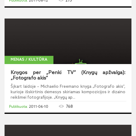
275
2011-08-12
MENAS / KULTŪRA
Knygos per „Penki TV“ (Knygų apžvalga):
„Fotografo akis“
Šįkart laidoje – Michaelio Freemano knyga „Fotografo akis“,
kurioje išskirtinis dėmesys skiriamas kompozicijos ir dizaino
reikšmei fotografijoje. „Knygų ap...
768
2011-06-10