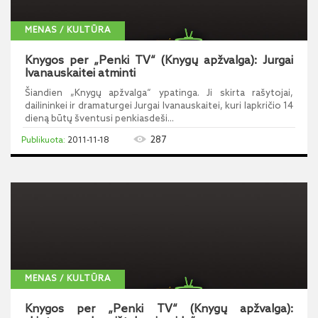
MENAS / KULTŪRA
Knygos per „Penki TV“ (Knygų apžvalga): Jurgai
Ivanauskaitei atminti
Šiandien „Knygų apžvalga“ ypatinga. Ji skirta rašytojai,
dailininkei ir dramaturgei Jurgai Ivanauskaitei, kuri lapkričio 14
dieną būtų šventusi penkiasdeši...
287
2011-11-18
MENAS / KULTŪRA
Knygos per „Penki TV“ (Knygų apžvalga):