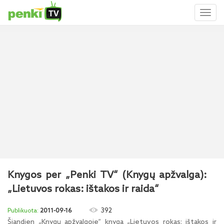
Toggl
naviga
Knygos per „Penki TV“ (Knygų apžvalga):
„Lietuvos rokas: ištakos ir raida“
392
2011-09-16
Šiandien „Knygų apžvalgoje“ knyga „Lietuvos rokas: ištakos ir