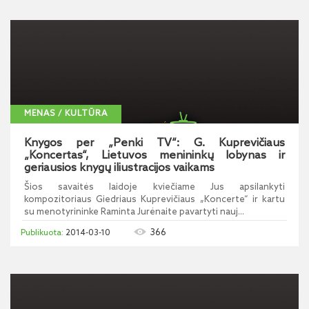
MENAS / KULTŪRA
Knygos per „Penki TV“: G. Kuprevičiaus
„Koncertas“, Lietuvos menininkų lobynas ir
geriausios knygų iliustracijos vaikams
Šios savaitės laidoje kviečiame Jus apsilankyti
kompozitoriaus Giedriaus Kuprevičiaus „Koncerte“ ir kartu
su menotyrininke Raminta Jurėnaite pavartyti nauj...
366
2014-03-10