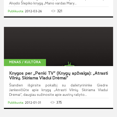
Alvydo Šlepiko knygą „Mano vardas Mary...
321
2012-03-26
MENAS / KULTŪRA
Knygos per „Penki TV“ (Knygų apžvalga): „Atrasti
Vilnių. Skiriama Vladui Drėmai“
Šiandien išgirsite pokalbį su dailėtyrininke Giedre
Jankevičiūte apie knygą „Atrasti Vilnių. Skiriama Vladui
Drėmai“, daugiau sužinosite apie austrų rašyto...
375
2012-01-31