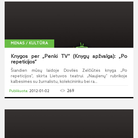
MENAS / KULTŪRA
Knygos per „Penki TV“ (Knygų apžvalga): „Po
repeticijos“
Šiandien mūsų laidoje Dovilės Zelčiūtės knyga „Po
repeticijos“, skirta Lietuvos teatrui. „Naujienų“ rubrikoje
kalbėsimės su žurnalistu, kolekcininku bei ra...
269
2012-01-02