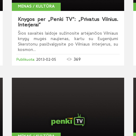
MENAS / KULTŪRA
Knygos per „Penki TV“: „Privatus Vilnius.
Interjerai“
Šios savaitės laidoje sužinosite artėjančios Vilniaus
knygų mugės naujienas, kartu su Eugenijumi
Skerstonu pasižvalgysite po Vilniaus interjerus, su
kosmon...
369
2013-02-05