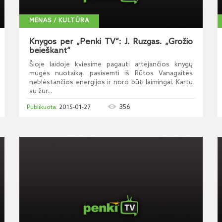
MENAS / KULTŪRA
Knygos per „Penki TV“: J. Ruzgas. „Grožio
beieškant“
Šioje laidoje kviesime pagauti artėjančios knygų
mugės nuotaiką, pasisemti iš Rūtos Vanagaitės
neblėstančios energijos ir noro būti laimingai. Kartu
su žur...
356
2015-01-27