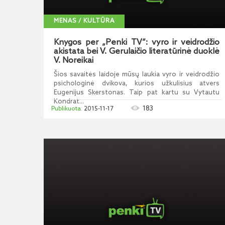
MENAS / KULTŪRA
Knygos per „Penki TV“: vyro ir veidrodžio
akistata bei V. Gerulaičio literatūrinė duoklė
V. Noreikai
Šios savaitės laidoje mūsų laukia vyro ir veidrodžio
psichologinė dvikova, kurios užkulisius atvers
Eugenijus Skerstonas. Taip pat kartu su Vytautu
Kondrat...
183
2015-11-17