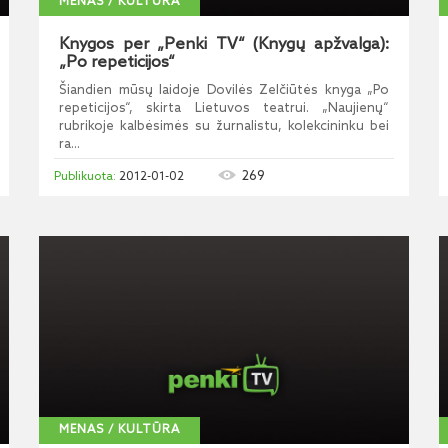
MENAS / KULTŪRA
Knygos per „Penki TV“ (Knygų apžvalga):
„Po repeticijos“
Šiandien mūsų laidoje Dovilės Zelčiūtės knyga „Po
repeticijos“, skirta Lietuvos teatrui. „Naujienų“
rubrikoje kalbėsimės su žurnalistu, kolekcininku bei
ra...
269
2012-01-02
MENAS / KULTŪRA