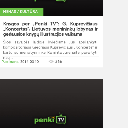
MENAS / KULTŪRA
Knygos per „Penki TV“: G. Kuprevičiaus
„Koncertas“, Lietuvos menininkų lobynas ir
geriausios knygų iliustracijos vaikams
Šios savaitės laidoje kviečiame Jus apsilankyti
kompozitoriaus Giedriaus Kuprevičiaus „Koncerte“ ir
kartu su menotyrininke Raminta Jurėnaite pavartyti
nauj...
366
2014-03-10