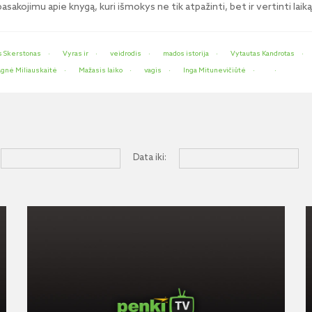
akojimu apie knygą, kuri išmokys ne tik atpažinti, bet ir vertinti laiką
s Skerstonas
Vyras ir
veidrodis
mados istorija
Vytautas Kandrotas
gnė Miliauskaitė
Mažasis laiko
vagis
Inga Mitunevičiūtė
Data iki: