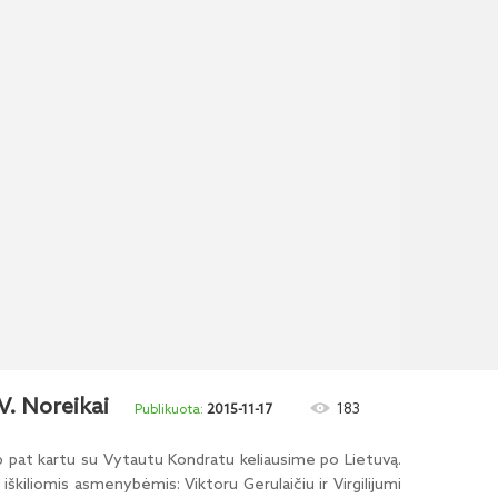
V. Noreikai
183
2015-11-17
aip pat kartu su Vytautu Kondratu keliausime po Lietuvą.
škiliomis asmenybėmis: Viktoru Gerulaičiu ir Virgilijumi