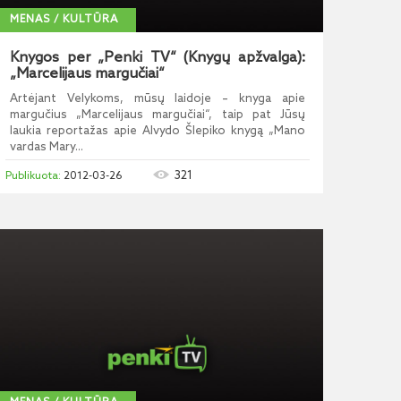
MENAS / KULTŪRA
Knygos per „Penki TV“ (Knygų apžvalga):
„Marcelijaus margučiai“
Artėjant Velykoms, mūsų laidoje – knyga apie
margučius „Marcelijaus margučiai“, taip pat Jūsų
laukia reportažas apie Alvydo Šlepiko knygą „Mano
vardas Mary...
321
2012-03-26