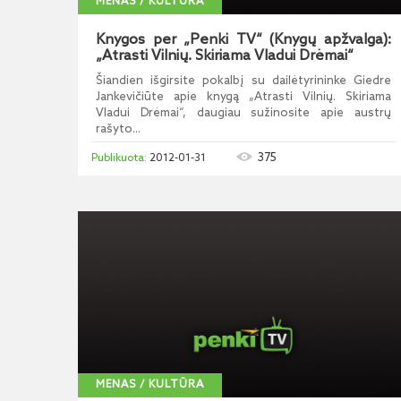
MENAS / KULTŪRA
Knygos per „Penki TV“ (Knygų apžvalga):
„Atrasti Vilnių. Skiriama Vladui Drėmai“
Šiandien išgirsite pokalbį su dailėtyrininke Giedre
Jankevičiūte apie knygą „Atrasti Vilnių. Skiriama
Vladui Drėmai“, daugiau sužinosite apie austrų
rašyto...
375
2012-01-31
MENAS / KULTŪRA