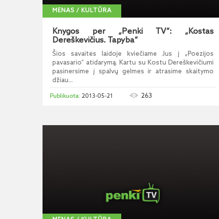
MENAS / KULTŪRA
Knygos per „Penki TV“: „Kostas
Dereškevičius. Tapyba“
Šios savaitės laidoje kviečiame Jus į „Poezijos
pavasario“ atidarymą. Kartu su Kostu Dereškevičiumi
pasinersime į spalvų gelmes ir atrasime skaitymo
džiau...
263
2013-05-21