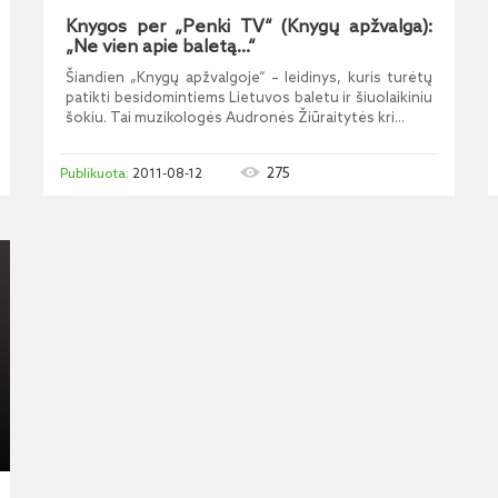
Knygos per „Penki TV“ (Knygų apžvalga):
„Ne vien apie baletą...“
Šiandien „Knygų apžvalgoje“ – leidinys, kuris turėtų
patikti besidomintiems Lietuvos baletu ir šiuolaikiniu
šokiu. Tai muzikologės Audronės Žiūraitytės kri...
275
2011-08-12