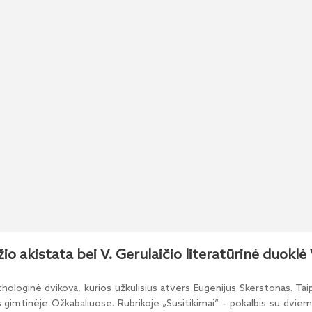
io akistata bei V. Gerulaičio literatūrinė duoklė 
ichologinė dvikova, kurios užkulisius atvers Eugenijus Skerstonas. T
imtinėje Ožkabaliuose. Rubrikoje „Susitikimai“ – pokalbis su dviem i