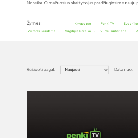
Noreika. O mažuosius skaitytojus pradžiuginsime nauju pas
Žymės:
Knygos per
Penki TV
Eugeniju
Viktoras Gerulaitis
Virgilijus Noreika
Vilma Daubarienė
A
Rūšiuoti pagal:
Data nuo: