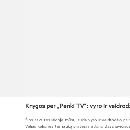
Knygos per „Penki TV“: vyro ir veidrodž
Šios savaitės laidoje mūsų laukia vyro ir veidrodžio ps
Vėliau kelionės tematiką pratęsime Jono Basanavičiaus g