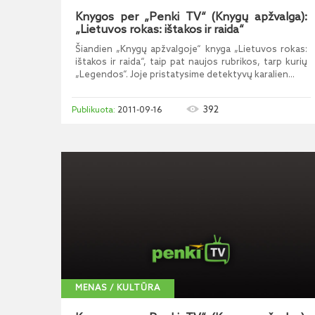
Knygos per „Penki TV“ (Knygų apžvalga):
„Lietuvos rokas: ištakos ir raida“
Šiandien „Knygų apžvalgoje“ knyga „Lietuvos rokas:
ištakos ir raida“, taip pat naujos rubrikos, tarp kurių
„Legendos“. Joje pristatysime detektyvų karalien...
392
2011-09-16
MENAS / KULTŪRA