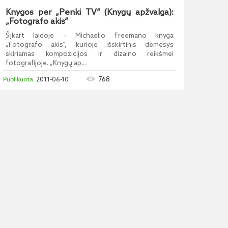
Knygos per „Penki TV“ (Knygų apžvalga):
„Fotografo akis“
Šįkart laidoje – Michaelio Freemano knyga
„Fotografo akis“, kurioje išskirtinis dėmesys
skiriamas kompozicijos ir dizaino reikšmei
fotografijoje. „Knygų ap...
768
2011-06-10