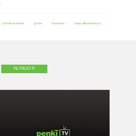
.
Lithuania travel
guide
kelionės
Jonas Basanavičius