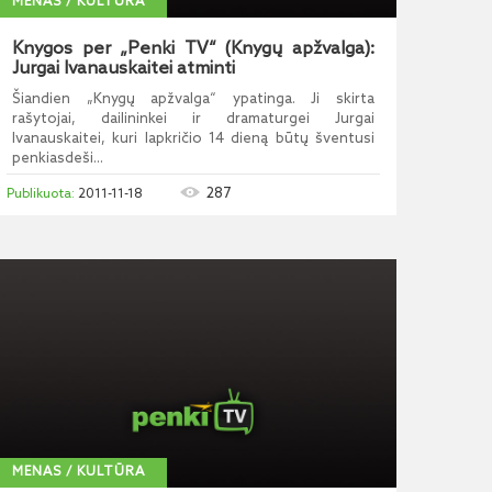
MENAS / KULTŪRA
Knygos per „Penki TV“ (Knygų apžvalga):
Jurgai Ivanauskaitei atminti
Šiandien „Knygų apžvalga“ ypatinga. Ji skirta
rašytojai, dailininkei ir dramaturgei Jurgai
Ivanauskaitei, kuri lapkričio 14 dieną būtų šventusi
penkiasdeši...
287
2011-11-18
MENAS / KULTŪRA